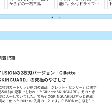
からずの一石三鳥
能に。外付ドライブの
円盤再生用「艦橋」と
いう余生
新着記事
FUSIONの2枚刃バージョン「Gillette
SKINGUARD」の究極のやさしさ
二枚刃カートリッジ剃刀の銘品「ジレット・センサー」に関す
る5年前の記事でも触れてたGillette SKINGUARD。そのとき
既に入手していました。でもそのSKINGUARDはずっと退蔵。
初めて使ったのはつい先月のことです。FUSIONから刃を3枚
抜いてガードバーと差し替えたようなジオメトリずっと
SKINGUARDを退蔵してた理由は、明らかに5枚刃のFUSION