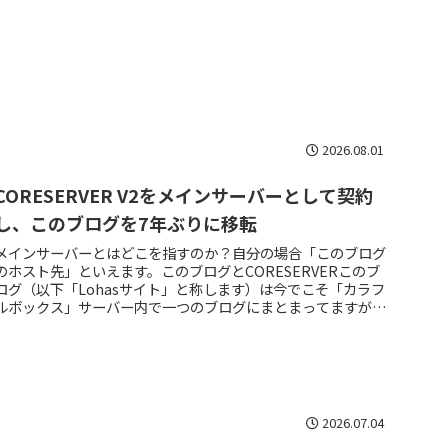
由来な見た目だから、いつかSKINGUARDを使うなら5枚刃と
比較出来るときに、と思ってたので。このような面白そうなカ
ミソリを使わず長らく放置して...
2026.08.01
CORESERVER V2をメインサーバーとして契約
し、このブログを7年ぶりに移転
メインサーバーとはどこを指すのか？自分の場合「このブログ
のホスト先」といえます。このブログとCORESERVERこのブ
ログ（以下「Lohasサイト」と称します）は今でこそ「カラフ
ルボックス」サーバー内で一つのブログにまとまってますが、
過去にはいくつものレンタルサーバーあちこちに、カテゴリご
と特化させた別々のブログに分かれてた時期がありました。こ
れはIPアドレス分散での相互リンクがSEOに有効とされてた時
代限定の旧策です。15年以上前からお世話になってた
CORESERVER複数のレン鯖を使い分けていた当時にも...
2026.07.04