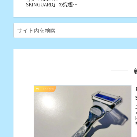
re」
SKINGUARD」の究極の
やさしさ
カートリッジ