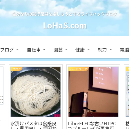
自分なりの試行錯誤を楽しもうとするライフハックブログ
LoHaS.com
ブログ
自転車
園芸
健康
剃刀
電脳
ブログ
ハードウェア
イ
ぶ
水漬けパスタは食感良
LibreELECな古いHTPC
し・費用良し・手間か
でブルーレイが再生可
L