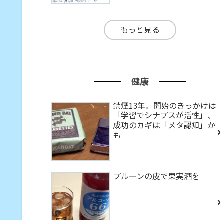
もっと見る
健康
禁煙13年。開始のきっかけは
「学習でシナプスが活性」、
成功のカギは「メタ認知」か
も
プルーンの皮で果実酒を