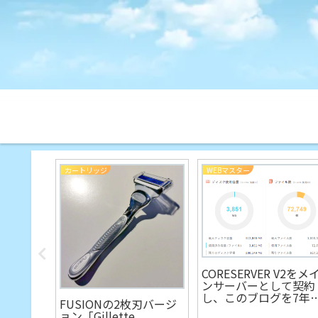
カートリッジ
WEBマスター
CORESERVER V2をメ
ンサーバーとして契約
し、このブログを7年
した気
FUSIONの2枚刃バージ
りに移転
は
ョン「Gillette