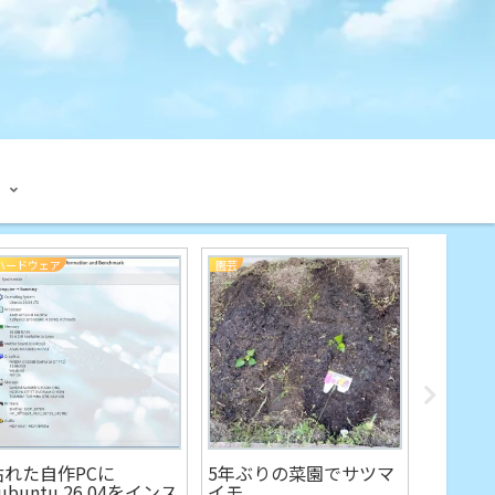
ハードウェア
園芸
WEBマスタ
15年保
放流し、
スパ改
枯れた自作PCに
5年ぶりの菜園でサツマ
ubuntu 26.04をインス
イモ