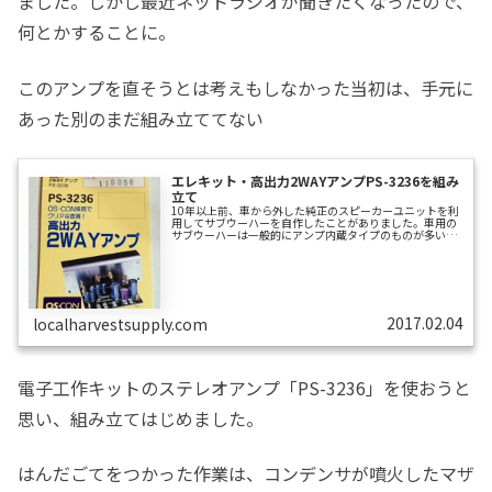
ました。しかし最近ネットラジオが聞きたくなったので、
何とかすることに。
このアンプを直そうとは考えもしなかった当初は、手元に
あった別のまだ組み立ててない
エレキット・高出力2WAYアンプPS-3236を組み
立て
10年以上前、車から外した純正のスピーカーユニットを利
用してサブウーハーを自作したことがありました。車用の
サブウーハーは一般的にアンプ内蔵タイプのものが多いの
で、その自作サブウーハーにもアンプをくっつけたく、
12Vのアンプを探し求め、当時購入したのがエレキットの
アンプキットPS-3236です。このアンプキットを買ったあ
としばらくして自作サブウーハーは屋内で使うことになり
ました。するとこのアンプキットは出番がなくなってしま
いました。こうしてキットは組み立てられないまま10年以
上が過ぎ、今日に至りました。そんな...
2017.02.04
localharvestsupply.com
電子工作キットのステレオアンプ「PS-3236」を使おうと
思い、組み立てはじめました。
はんだごてをつかった作業は、コンデンサが噴火したマザ