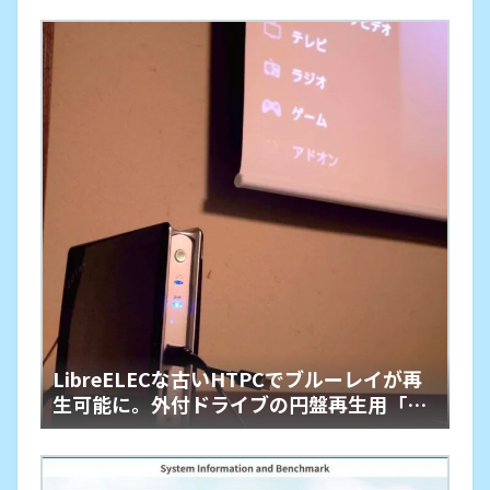
LibreELECな古いHTPCでブルーレイが再
生可能に。外付ドライブの円盤再生用「艦
橋」という余生