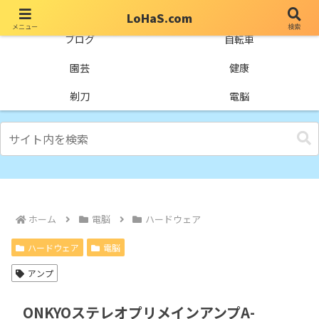
LoHaS.com
メニュー
検索
自分なりの試行錯誤を楽しもうとするライフハックブログ
ブログ
自転車
園芸
健康
剃刀
電脳
ホーム
電脳
ハードウェア
ハードウェア
電脳
アンプ
ONKYOステレオプリメインアンプA-