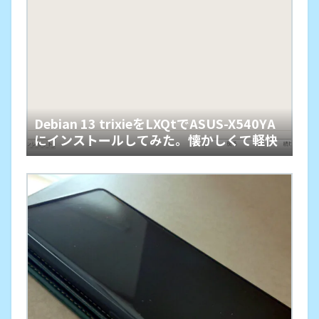
Debian 13 trixieをLXQtでASUS-X540YA
にインストールしてみた。懐かしくて軽快