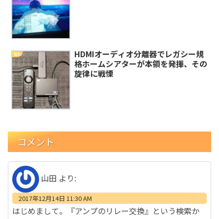
HDMIオーディオ分離器でレガシー規
電脳
格ホームシアターが本領を発揮、その
旋律に戦慄
コメント
山田
より:
2017年12月14日 11:30 AM
はじめまして。『アンプのリレー交換』という検索か