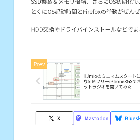
SSD換装＆メモリ倍増、さらにOS初期化
とくにOS起動時間とFirefoxの挙動がぜん
HDD交換やドライバインストールなどでま
IIJmioのミニマムスタート1
なSIMフリーiPhone3GSで
ットラジオを聞いてみた
X
Mastodon
Blues