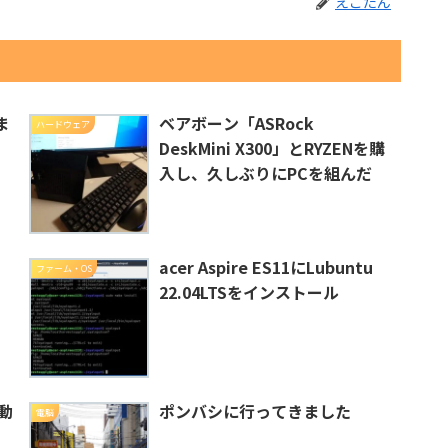
えこたん
ま
ベアボーン「ASRock
ハードウェア
DeskMini X300」とRYZENを購
入し、久しぶりにPCを組んだ
acer Aspire ES11にLubuntu
ファーム・OS
22.04LTSをインストール
起動
ポンバシに行ってきました
電脳