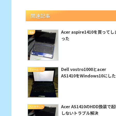
関連記事
Acer aspire1410を買ってし
電脳
った
Dell vostro1000とacer
ファーム・OS
AS1410をWindows10にした
Acer AS1410のHDD換装で
ハードウェア
しないトラブル解決