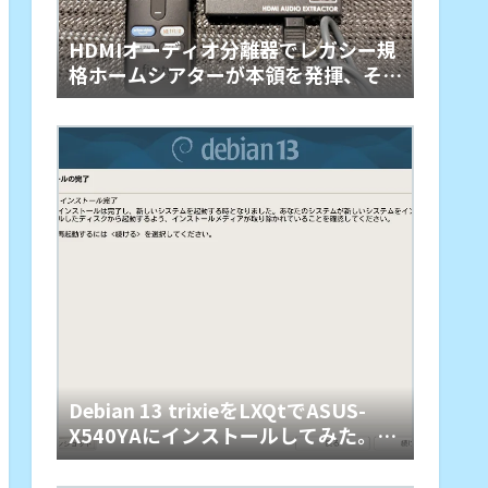
HDMIオーディオ分離器でレガシー規
格ホームシアターが本領を発揮、その
旋律に戦慄
Debian 13 trixieをLXQtでASUS-
X540YAにインストールしてみた。懐
かしくて軽快