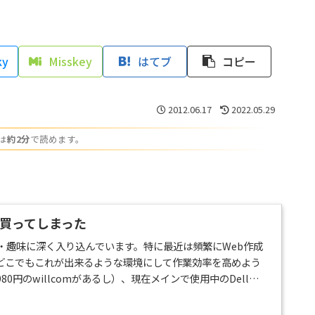
ky
Misskey
はてブ
コピー
2012.06.17
2022.05.29
は
約2分
で読めます。
10を買ってしまった
務・趣味に深く入り込んでいます。特に最近は頻繁にWeb作成
どこでもこれが出来るような環境にして作業効率を高めよう
0円のwillcomがあるし）、現在メインで使用中のDell
ももうちょっとモバイル性の高いノートをメインにしようと決めまし
は抑えたいので、当初は今手持ちのノートでやりくりしよう