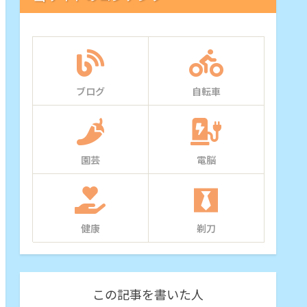
ブログ
自転車
園芸
電脳
健康
剃刀
この記事を書いた人