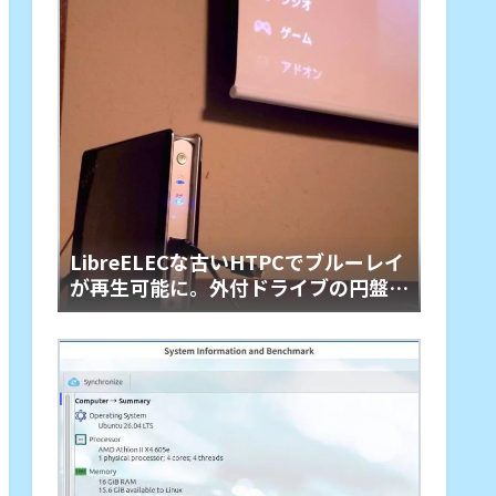
LibreELECな古いHTPCでブルーレイ
が再生可能に。外付ドライブの円盤再
生用「艦橋」という余生