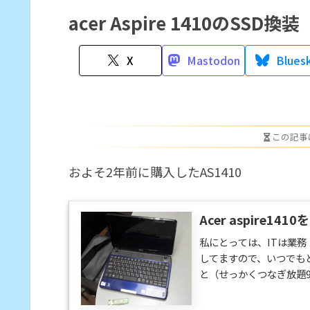
acer Aspire 1410のSSD換装
X
Mastodon
Blues
この記事
およそ2年前に購入したAS1410
Acer aspire14
私にとっては、ITは業
してますので、いつでも
と（せっかくつなぎ放題98
vostro1000より
た。でもこのご時勢出費