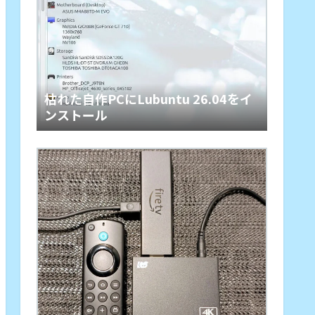
枯れた自作PCにLubuntu 26.04をイ
ンストール