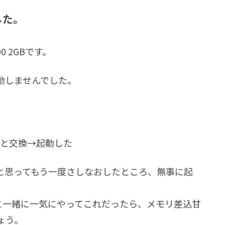
した。
00 2GBです。
動しませんでした。
と交換→起動した
と思ってもう一度さしなおしたところ、無事に起
と一緒に一気にやってこれだったら、メモリ差込甘
ょう。