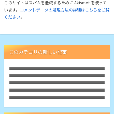
このサイトはスパムを低減するために Akismet を使って
います。
コメントデータの処理方法の詳細はこちらをご覧
ください
。
このカテゴリの新しい記事
LibreELECな古いHTPCでブルーレイが再
生可能に。外付ドライブの円盤再生用「艦
枯れた自作PCにLubuntu 26.04をインスト
橋」という余生
ール
HDMIオーディオ分離器でレガシー規格ホ
ームシアターが本領を発揮、その旋律に戦
Debian 13 trixieをLXQtでASUS-X540YA
慄
にインストールしてみた。懐かしくて軽快
Motorola Edge40にTPUスクリーンプロ
テクター