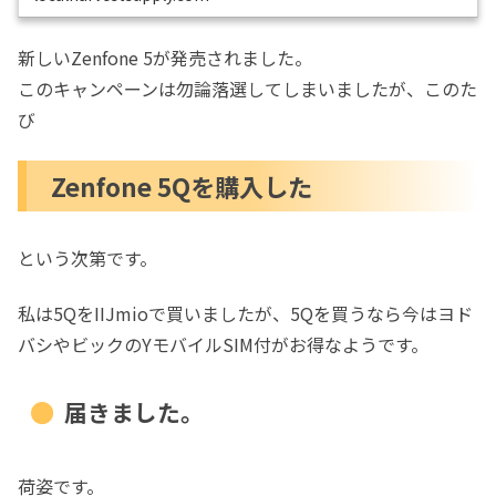
所に手が届くので、これまで散々弄り回して楽しんでたカ
スタムを、全くする必要が無くなってしまいました。この
サイトにもこれまでいくつかSIMフリー機の話題を投稿...
新しいZenfone 5が発売されました。
このキャンペーンは勿論落選してしまいましたが、このた
び
Zenfone 5Qを購入した
という次第です。
私は5QをIIJmioで買いましたが、5Qを買うなら今はヨド
バシやビックのYモバイルSIM付がお得なようです。
届きました。
荷姿です。