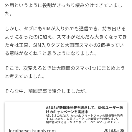
外用というように役割がきっちり棲み分けできていまし
た。
しかし、タブにもSIMが入り外でも通信でき、持ち出せる
ようになったのに加え、スマホがだんだん大きくなってき
た今は正直、SIM入りタブと大画面スマホの2個持ってい
る意味がなくね？と思うようになりました。
そこで、次変えるときは大画面のスマホ1つにまとめよう
と考えていました。
そんな中、前回記事で紹介しましたが、
ASUSが新機種発表を記念して、SNSユーザー向
けのキャンペーンを実施中
ASUSはこのたび、Androidスマートフォンの新機種を発売
するにあたり、以前ブレイクした機種でその後SIMフリー
機が普及するきっかけとなった「ZenFone 5」のモデルネ
ームで発売することになりました。その初代のZenFone5
を私は当時、店頭展示品を17,000円ほどで買い、ずっと
2018.05.08
localharvestsupply.com
IIJmioで運用していました。このZenFone5があまりに痒い