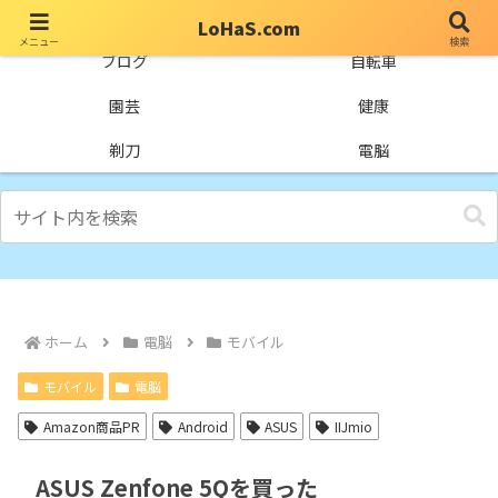
LoHaS.com
メニュー
検索
自分なりの試行錯誤を楽しもうとするライフハックブログ
ブログ
自転車
園芸
健康
剃刀
電脳
ホーム
電脳
モバイル
モバイル
電脳
Amazon商品PR
Android
ASUS
IIJmio
ASUS Zenfone 5Qを買った