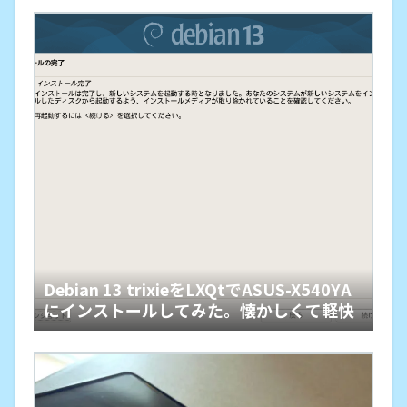
Debian 13 trixieをLXQtでASUS-X540YA
にインストールしてみた。懐かしくて軽快