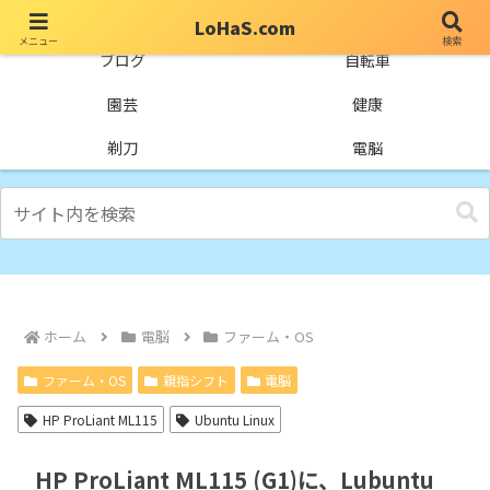
LoHaS.com
メニュー
検索
自分なりの試行錯誤を楽しもうとするライフハックブログ
ブログ
自転車
園芸
健康
剃刀
電脳
ホーム
電脳
ファーム・OS
ファーム・OS
親指シフト
電脳
HP ProLiant ML115
Ubuntu Linux
HP ProLiant ML115 (G1)に、Lubuntu