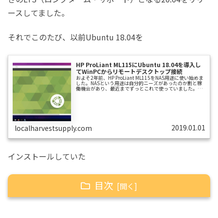
ースしてました。
それでこのたび、以前Ubuntu 18.04を
HP ProLiant ML115にUbuntu 18.04を導入し
てWinPCからリモートデスクトップ接続
およそ2年前、HP ProLiant ML115をNAS用途に使い始めま
した。NASという用途は自分的ニーズがあったのか割と稼
働機会があり、最近までずっとこれで使っていました。
ML115をNASで使ってて思ったことは、ML115に内蔵した
この光学ドライブです。これを装着できる機種は私の手持
ち内だと、もはやこのML115以外にありません。しかし
ML115をNASに使ってると、光学ドライブの出番がありま
せん。ML115の光学ドライブを活かす方法を考えて見まし
た。NASである今のML115はディスプレイを接続して...
2019.01.01
localharvestsupply.com
インストールしていた
目次
HP ProLiant ML115(G1)に導入してみました。