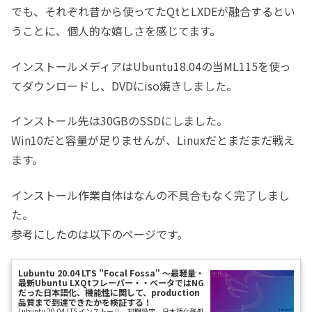
でも、それぞれ昔から使ってたQtとLXDEが融合するとい
うことに、個人的な嬉しさを感じてます。
インストールメディアはUbuntu18.04の当ML115を使っ
てダウンロードし、DVDにiso焼きしました。
インストール先は30GBのSSDにしました。
Win10だと容量が足りませんが、Linuxだとまだまだ戦え
ます。
インストール作業自体はなんの不具合もなく完了しまし
た。
参考にしたのは以下のページです。
Lubuntu 20.04 LTS "Focal Fossa" 〜最軽量・
最新Ubuntu LXQtフレーバー・・ベータではNG
だった日本語化、機能性に関して、production
品質まで到達できたかを検証する！
Lubuntu 20.04 LTS インストール、初期設定、日本語化残処