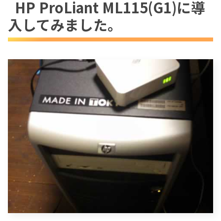
HP ProLiant ML115(G1)に導
以下は今のML115のハードウェア構成で
入してみました。
す。
インストール
日本語環境の構築
英語メニューの日本語化
親指シフト入力環境