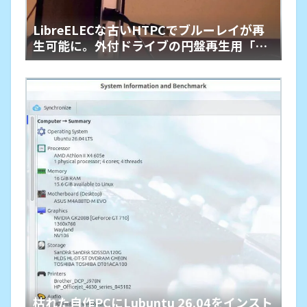
LibreELECな古いHTPCでブルーレイが再
生可能に。外付ドライブの円盤再生用「艦
橋」という余生
枯れた自作PCにLubuntu 26.04をインスト