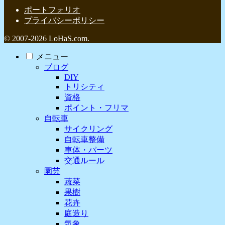
ポートフォリオ
プライバシーポリシー
© 2007-2026 LoHaS.com.
メニュー
ブログ
DIY
トリシティ
資格
ポイント・フリマ
自転車
サイクリング
自転車整備
車体・パーツ
交通ルール
園芸
蔬菜
果樹
花卉
庭造り
気象