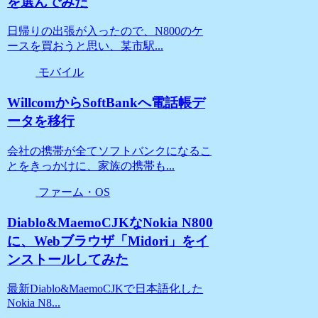
を選んでみた
日帰りの出張が入ったので、N800のケ
ースを買おうと思い、某市駅...
モバイル
WillcomからSoftBankへ電話帳デ
ータを移行
会社の携帯が全てソフトバンクになるこ
とをきっかけに、家族の携帯も...
ファーム・OS
Diablo&MaemoCJKなNokia N800
に、Webブラウザ「Midori」をイ
ンストールしてみた
最新Diablo&MaemoCJKで日本語化した
Nokia N8...