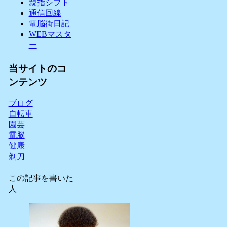
親指シフト
通信回線
電脳街日記
WEBマスタ
ー
当サイトのコ
ンテンツ
ブログ
自転車
園芸
電脳
健康
剃刀
この記事を書いた
人