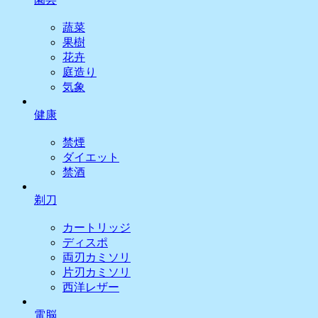
蔬菜
果樹
花卉
庭造り
気象
健康
禁煙
ダイエット
禁酒
剃刀
カートリッジ
ディスポ
両刃カミソリ
片刃カミソリ
西洋レザー
電脳