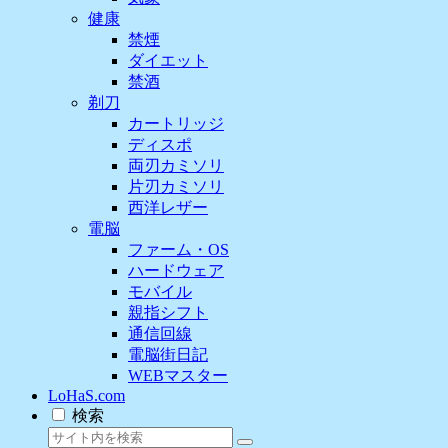
健康
禁煙
ダイエット
禁酒
剃刀
カートリッジ
ディスポ
両刃カミソリ
片刃カミソリ
西洋レザー
電脳
ファーム・OS
ハードウェア
モバイル
親指シフト
通信回線
電脳街日記
WEBマスター
LoHaS.com
検索