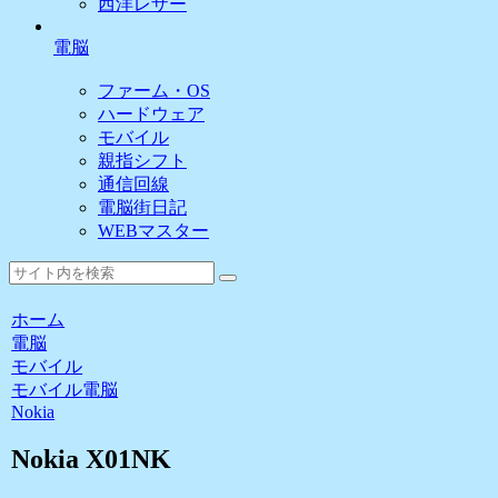
西洋レザー
電脳
ファーム・OS
ハードウェア
モバイル
親指シフト
通信回線
電脳街日記
WEBマスター
ホーム
電脳
モバイル
モバイル
電脳
Nokia
Nokia X01NK