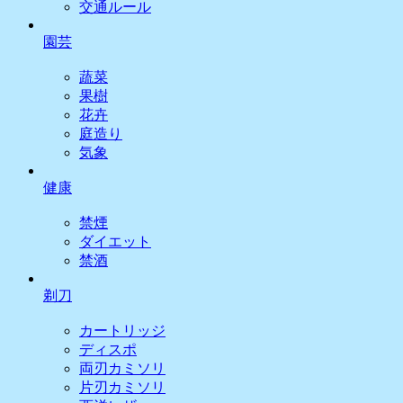
交通ルール
園芸
蔬菜
果樹
花卉
庭造り
気象
健康
禁煙
ダイエット
禁酒
剃刀
カートリッジ
ディスポ
両刃カミソリ
片刃カミソリ