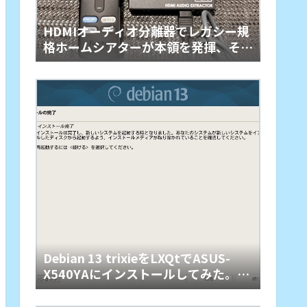
HDMIオーディオ分離器でレガシー規
格ホームシアターが本領を発揮、その
旋律に戦慄
Debian 13 trixieをLXQtでASUS-
X540YAにインストールしてみた。懐
かしくて軽快