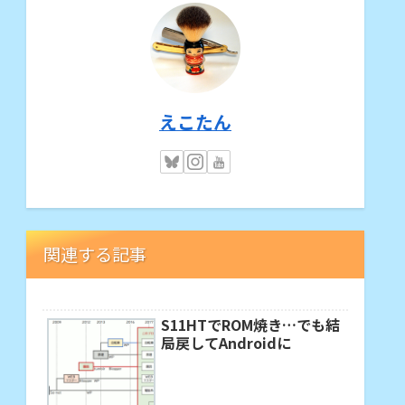
えこたん
関連する記事
S11HTでROM焼き…でも結
局戻してAndroidに