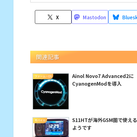
X
Mastodon
Blues
関連記事
Ainol Novo7 Advanced2に
ファーム・OS
CyanogenModを導入
S11HTが海外GSM圏で使え
モバイル
ようです