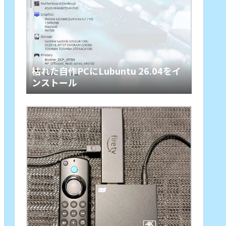
枯れた自作PCにLubuntu 26.04をイ
ンストール