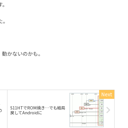
す。
した。
。動かないのかも。
ド
S11HTでROM焼き…でも結局
の
戻してAndroidに