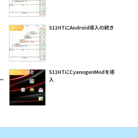
S11HTにAndroid導入の続き
モバイル
S11HTにCyanogenModを導
ファーム・OS
トー
入