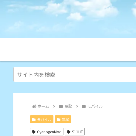
ホーム
電脳
モバイル
モバイル
電脳
CyanogenMod
S11HT