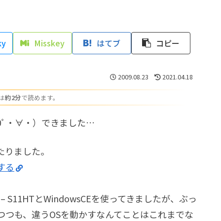
ky
Misskey
はてブ
コピー
2009.08.23
2021.04.18
は
約2分
で読めます。
0ﾟ・∀・）できました…
たりました。
化する
-ZERO3 – S11HTとWindowsCEを使ってきましたが、ぶっ
つつも、違うOSを動かすなんてことはこれまでな