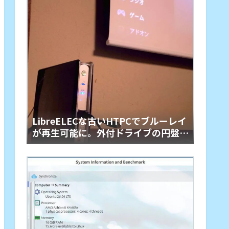
LibreELECな古いHTPCでブルーレイ
が再生可能に。外付ドライブの円盤再
生用「艦橋」という余生