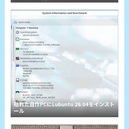
橋」という余生
枯れた自作PCにLubuntu 26.04をインスト
ール