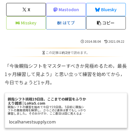
X
Mastodon
Bluesky
Misskey
はてブ
コピー
2014.08.04
2021.09.22
この記事は
約2分
で読めます。
「今後親指シフトをマスターすべきか見極めるため，最長
1ヶ月練習して見よう」と思い立って練習を始めてから，
今日でちょうど1ヶ月。
親指シフト挑戦19日目。ここまでの練習をふりか
えり雑感 | LoHaS.com
親指シフトの練習を始めて今日で19日目。 5日前に親指シ
フトの業務使用を解禁し、さらこの2連休は家でもしっかり
練習しました。 そのおかげか、ここ数日は目に見えるよう
な上達があり、また「ものにできそうだ」という手応えも
感じ
localharvestsupply.com