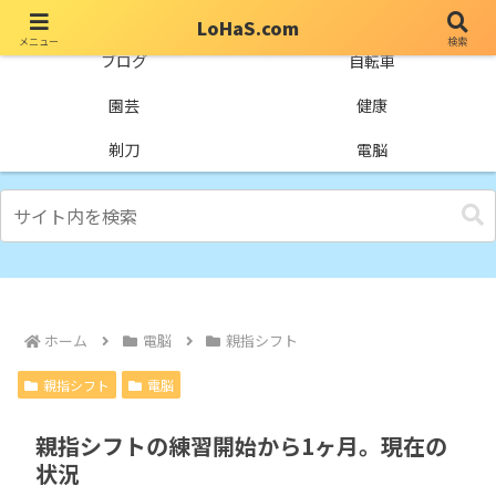
LoHaS.com
メニュー
検索
自分なりの試行錯誤を楽しもうとするライフハックブログ
ブログ
自転車
園芸
健康
剃刀
電脳
ホーム
電脳
親指シフト
親指シフト
電脳
親指シフトの練習開始から1ヶ月。現在の
状況