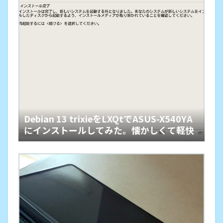
Debian 13 trixieをLXQtでASUS-X540YA
にインストールしてみた。懐かしくて軽快