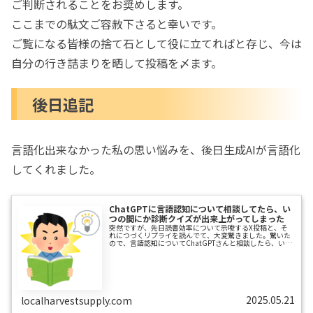
ご判断されることをお奨めします。
ここまでの駄文ご容赦下さると幸いです。
ご覧になる皆様の捨て石として役に立てればと存じ、今は
自分の行き詰まりを晒して投稿を〆ます。
後日追記
言語化出来なかった私の思い悩みを、後日生成AIが言語化
してくれました。
ChatGPTに言語認知について相談してたら、い
つの間にか診断クイズが出来上がってしまった
突然ですが、先日読書効率について示唆するX投稿と、そ
れにつづくリプライを読んでて、大変驚きました。驚いた
ので、言語認知についてChatGPTさんと相談したら、いつ
の間にか次のような診断を作成することが出来ました。日
本語の認知スタイルを「音優位」「意味優位」に分けたう
えで、意味優先タイプの人には親指シフト入力方式が向い
ているはず、ということを診断するクイズです。Googleフ
ォームで作成しました。以下のリンク先に診断クイズがあ
ります。全部で20問、5分ほどです。読書が「音優先」か
「意味優先」かの診断だけにも使...
2025.05.21
localharvestsupply.com