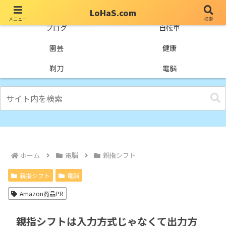
LoHaS.com
メニュー
検索
自分なりの試行錯誤を楽しもうとするライフハックブログ
ブログ
自転車
園芸
健康
剃刀
電脳
ホーム
電脳
親指シフト
親指シフト
電脳
Amazon商品PR
親指シフトは入力方式じゃなくて出力方