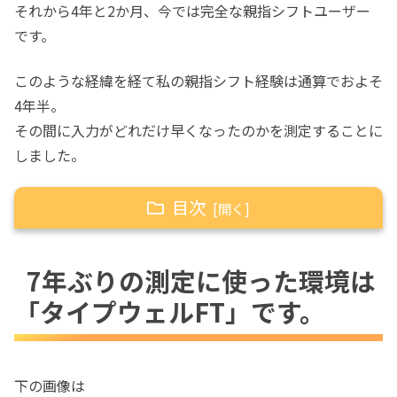
それから4年と2か月、今では完全な親指シフトユーザー
です。
このような経緯を経て私の親指シフト経験は通算でおよそ
4年半。
その間に入力がどれだけ早くなったのかを測定することに
しました。
目次
7年ぶりの測定に使った環境は「タイプウェル
7年ぶりの測定に使った環境は
FT」です。
「タイプウェルFT」です。
約7年前、親指シフトを開始して約3か月時
点の当時のスコアです。
再びタイプウェルFTをインストール
して、3度試しました。
下の画像は