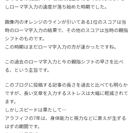
指シフトは入力方式というより出力方
しローマ字入力の速度が落ち始めた時期でした。
式」
後日追記
画像内のオレンジのラインが引いてある1位のスコアは当
時のローマ字入力の結果で、その他のスコアは当時の親指
シフトのものです。
この時期はまだローマ字入力の方が速かったですね。
この過去のローマ字入力と今の親指シフトの早さを比べ
る、という主旨です。
このブログに投稿する記事の長さを過去と比べても明らか
ですが、長い文章を入力するストレスは大幅に軽減されて
ます。
しかしスピードは果たして…
アラフィフの7年は、身体能力と視力などに衰えが生ずる
はずの期間です。