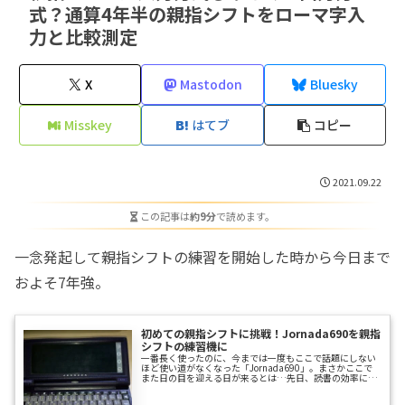
式？通算4年半の親指シフトをローマ字入
力と比較測定
X
Mastodon
Bluesky
Misskey
はてブ
コピー
2021.09.22
この記事は
約9分
で読めます。
一念発起して親指シフトの練習を開始した時から今日まで
およそ7年強。
初めての親指シフトに挑戦！Jornada690を親指
シフトの練習機に
一番長く使ったのに、今までは一度もここで話題にしない
ほど使い道がなくなった「Jornada690」。まさかここで
また日の目を迎える日が来るとは…先日、読書の効率につ
いてWikipediaを調べていたら、私の興味が次のように遷
移していきました。表意文字↓アブジャド↓速記↓スピー