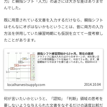
力」と親指シフト「入力」の速さには大きな差はありませ
んでした。
既に用意されている文書を入力するだけなら、親指シフト
はそんなにオポはないかもということは、昔に両方の入力
方法を併用していた練習時期にも仮説を立てて一度考察し
たことがあります。
親指シフト練習開始から3ヶ月。現在の雑感
アラフィフに踏み入れたばかりのオサーンが、何を思い立
ってか突然親指シフトを始めて、今日で３ヶ月。まず、練
習開始から今日までを振り返ってみました。初日WinCEの
ハンドヘルドPC、Jornada690を持ち歩き、キー配置を覚
える 平家物語冒頭 3:035日目iBookG4にTESLAを導入し、
NICOLA派宣言のテキストをSec.3からSec.9まで毎日打つ
NICOLA派宣言Sec.3 5:408日目 平家物語冒頭 2:0013日目
NICOLA派宣言Sec.3 3:1514日目親指シフト入力を一部仕
事でも...
2014.10.04
localharvestsupply.com
何が言いたいかというと、「認知」「判断」領域の思考を
要しないような与えられた文書をなぞるだけの速度比較だ