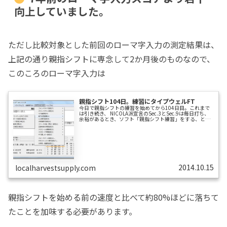
向上していました。
ただし比較対象とした前回のローマ字入力の測定結果は、
上記の通り親指シフトに専念して2か月後のものなので、
このころのローマ字入力は
親指シフト104日。練習にタイプウェルFT
今日で親指シフトの練習を始めてから104日目。これまで
は引き続き、 NICOLA派宣言のSec.3とSec.9は毎日打ち、
余裕があるとき、ソフト「親指シフト練習」をする、とい
う練習をしてきました。5日前に「タイプウェルFT」とい
うタイピングソフトがやまぶきRでも使えることをWebで
知り、さっそく試してみました。確かにやまぶきRでも使
えます！さっそく「腕試し1 国際連合憲章 前文」を、
ローマ字入力と親指シフト入力で打ってみました。その結
果は…上の図の右下の成績表の最上位（下線）が、ローマ
字入力での結果で、2...
2014.10.15
localharvestsupply.com
親指シフトを始める前の速度と比べて約80%ほどに落ちて
たことを加味する必要があります。