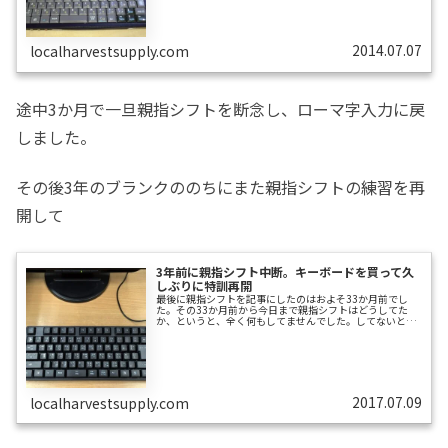
ドワープロスピードワープロのWikipediaページは無かっ
たのでググってみたところ、スピードワープロとは生ニュ
ースの字幕にも採用されている1段の特殊キーボードを使
用する教室に通って訓練をつむというもののようです。わ
たしはこのとき「スピ...
2014.07.07
localharvestsupply.com
途中3か月で一旦親指シフトを断念し、ローマ字入力に戻
しました。
その後3年のブランクののちにまた親指シフトの練習を再
開して
3年前に親指シフト中断。キーボードを買って久
しぶりに特訓再開
最後に親指シフトを記事にしたのはおよそ33か月前でし
た。その33か月前から今日まで親指シフトはどうしてた
か、というと、全く何もしてませんでした。してないとい
うか、出来ませんでした。まず練習のために、自分の都合
で毎日定期的に時間を確保することが出来なくなりまし
た。続いて諸事情により、仕事でメインで使っているPC
を、業務システムが入っているPCへの変更を余儀なくされ
ました。これが何を意味するかというと、勝手にいろいろ
なソフトウェアをインストールできない、すなわち親指シ
フト用のエミュレータが使えなくなったというこ...
2017.07.09
localharvestsupply.com