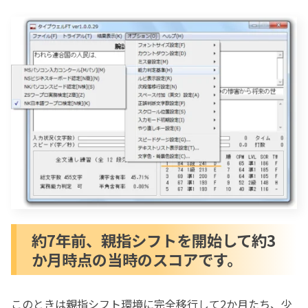
7年前のローマ字入力スコアより若干
向上していました。
今の親指シフトの速度は7年前のローマ字
入力の速度とほぼ同じ
伝えたいことのイメージからアウトプ
ットまでのプロセスを「行動の基本原
則」で捉えてみる
自分にはそのローマ字入力のキ
ーをアルファベットから切り離
し親指シフトのように捉えるこ
とが出来ない
このようにあれこれ考えてたら
約7年前、親指シフトを開始して約3
「入力方式」という言葉がゲシ
か月時点の当時のスコアです。
ュタルト崩壊してきました。
自己ゲシュタルト療法で気づいた「親
このときは親指シフト環境に完全移行して2か月たち、少