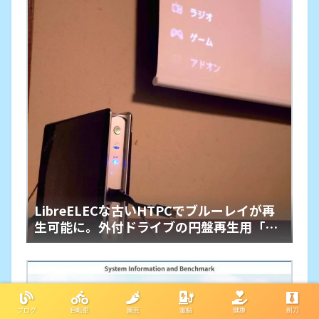
LibreELECな古いHTPCでブルーレイが再
生可能に。外付ドライブの円盤再生用「艦
橋」という余生
ブログ
自転車
園芸
電脳
健康
剃刀