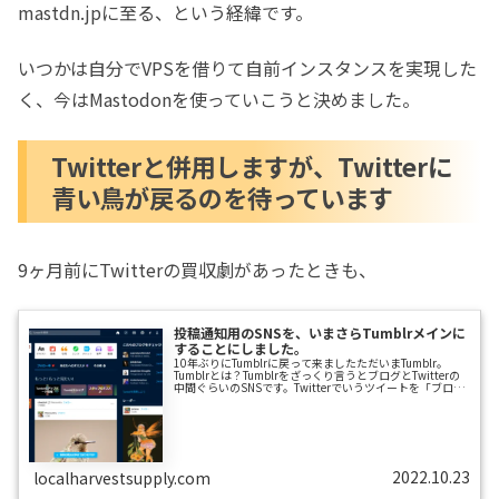
mastdn.jpに至る、という経緯です。
いつかは自分でVPSを借りて自前インスタンスを実現した
く、今はMastodonを使っていこうと決めました。
Twitterと併用しますが、Twitterに
青い鳥が戻るのを待っています
9ヶ月前にTwitterの買収劇があったときも、
投稿通知用のSNSを、いまさらTumblrメインに
することにしました。
10年ぶりにTumblrに戻って来ましたただいまTumblr。
Tumblrとは？Tumblrをざっくり言うとブログとTwitterの
中間ぐらいのSNSです。Twitterでいうツイートを「ブログ
記事」として投稿します。またいいね！に相当する「ス
キ！」や、リツイートにあたる「リブログ」でタイムライ
ンに表示できます。Twitterとどこが違うの？これだけだと
確かに何もTwitterと変わりません。私も以前「ブログ」と
して使っていましたし。およそ10年まえに、園芸に関する
記事の投稿先としてTumblrのお世話にな...
2022.10.23
localharvestsupply.com