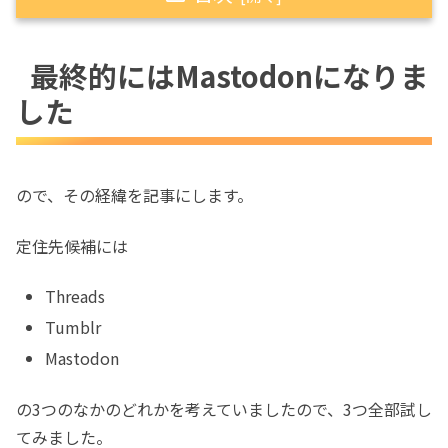
最終的にはMastodonになりました
最終的にはMastodonになりま
Threads
した
既にあるinstagramアカウントが
そのまま使えます
instagramとの連動機能では、イ
ので、その経緯を記事にします。
ンスタに文字列画像を貼るだけ
PCからブラウザ経由でThreadsに
定住先候補には
投稿できない
Tumblr
Threads
インスタアプリからの連動投稿
Tumblr
が、いつの間にか出来なくなって
Mastodon
しまいました。
独自ドメインもいつの間にか使え
の3つのなかのどれかを考えていましたので、3つ全部試し
なくなった
てみました。