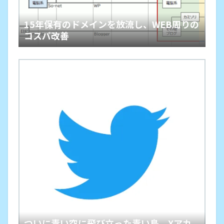
15年保有のドメインを放流し、WEB周りの
コスパ改善
ついに青い空に飛び立った青い鳥。Xアカ