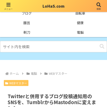
LoHaS.com
メニュー
検索
自分なりの試行錯誤を楽しもうとするライフハックブログ
ブログ
自転車
園芸
健康
剃刀
電脳
ホーム
電脳
WEBマスター
WEBマスター
Twitterと併用するブログ投稿通知用の
SNSを、TumblrからMastodonに変えま