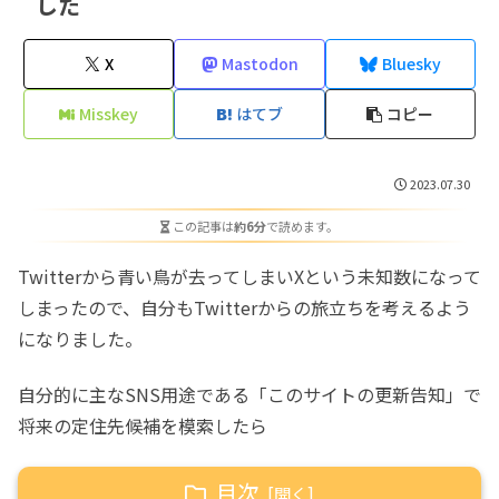
した
X
Mastodon
Bluesky
Misskey
はてブ
コピー
2023.07.30
この記事は
約6分
で読めます。
Twitterから青い鳥が去ってしまいXという未知数になって
しまったので、自分もTwitterからの旅立ちを考えるよう
になりました。
自分的に主なSNS用途である「このサイトの更新告知」で
将来の定住先候補を模索したら
目次