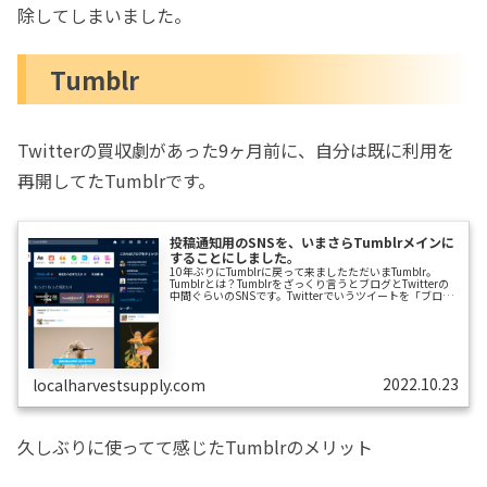
除してしまいました。
Tumblr
Twitterの買収劇があった9ヶ月前に、自分は既に利用を
再開してたTumblrです。
投稿通知用のSNSを、いまさらTumblrメインに
することにしました。
10年ぶりにTumblrに戻って来ましたただいまTumblr。
Tumblrとは？Tumblrをざっくり言うとブログとTwitterの
中間ぐらいのSNSです。Twitterでいうツイートを「ブログ
記事」として投稿します。またいいね！に相当する「ス
キ！」や、リツイートにあたる「リブログ」でタイムライ
ンに表示できます。Twitterとどこが違うの？これだけだと
確かに何もTwitterと変わりません。私も以前「ブログ」と
して使っていましたし。およそ10年まえに、園芸に関する
記事の投稿先としてTumblrのお世話にな...
2022.10.23
localharvestsupply.com
久しぶりに使ってて感じたTumblrのメリット