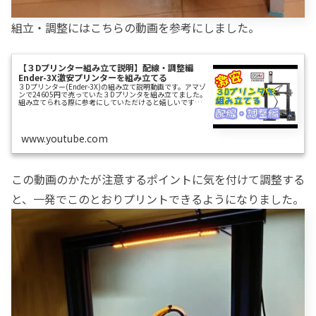
組立・調整にはこちらの動画を参考にしました。
【３Dプリンター組み立て説明】配線・調整編
Ender-3X激安プリンターを組み立てる
３Dプリンター(Ender-3X)の組み立て説明動画です。アマゾ
ンで24605円で売っていた３Dプリンタを組み立てました。
組み立てられる際に参考にしていただけると嬉しいです。こ
の動画は「組み立て編」と「配線・調整編」に分かれてい
ます。この動画は「配線・調整編」です。スライサー設定を
する際に必要な情報 220 * ...
www.youtube.com
この動画のかたが注意するポイントに気を付けて調整する
と、一発でこのとおりプリントできるようになりました。