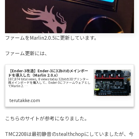
ファームをMarlin2.0.5に更新しています。
ファーム更新には、
【Ender-3改造】Ender-3に32bitのメインボー
ドを導入した（Marlin 2.0.x）
187,874 total views, 8 views today 32bitの3Dプリンター
用メインボードを購入して、Ender-3にファームウェアとし
てMarlin 2. …
terutakke.com
こちらのサイトが参考になりました。
TMC2208は最初静音のstealthchopにしていましたが、今