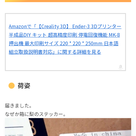
組立・調整
カスタム
プリントパーツの装着
Amazonで「【Creality 3D】 Ender-3 3Dプリンター
ファンカバー
半成品DIY キット 超高精度印刷 停電回復機能 MK-8
ファンダクト
押出機 最大印刷サイズ 220 * 220 * 250mm 日本語
LEDホルダー
組立取扱説明書対応」に関する詳細を見る
フィラメントスプールホルダ
ー・アダプター
別途購入したもの
荷姿
ガラスベッド
マザーボード
今後の予定
届きました。
なぜか箱に梨のステッカー。