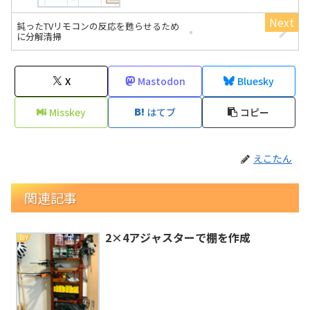
鈍ったTVリモコンの反応を甦らせるため
に分解清掃
X
Mastodon
Bluesky
Misskey
はてブ
コピー
えこたん
関連記事
2×4アジャスターで棚を作成
DIY