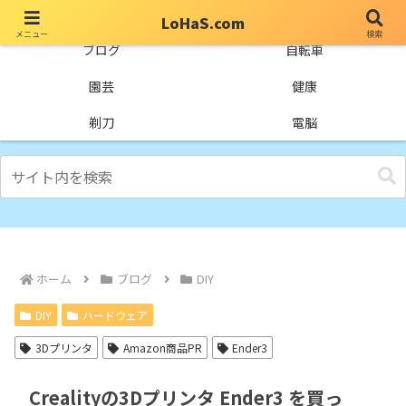
LoHaS.com
メニュー
検索
自分なりの試行錯誤を楽しもうとするライフハックブログ
ブログ
自転車
園芸
健康
剃刀
電脳
ホーム
ブログ
DIY
DIY
ハードウェア
3Dプリンタ
Amazon商品PR
Ender3
Crealityの3Dプリンタ Ender3 を買っ