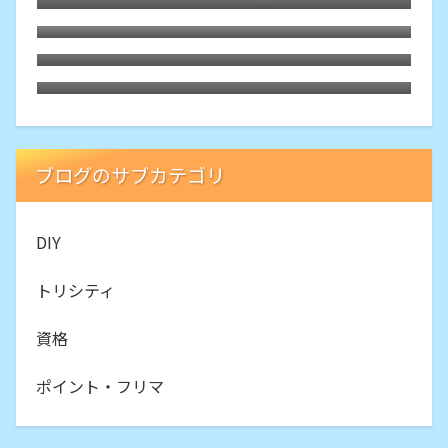
パスタ鍋の取っ手をカシュー塗装
3Dプリンタ「Ender3」を2度目のダイレク
ト化
改造した3Dプリンタを元のボーデン式に戻
す
ブログのサブカテゴリ
DIY
トリシティ
資格
ポイント・フリマ