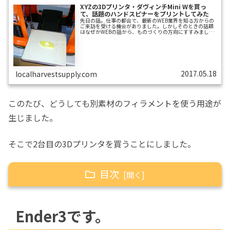
XYZの3Dプリンタ・ダヴィンチMini Wを買っ
て、話題のハンドスピナーをプリントしてみた
先日の話。仕事の都合で、最新のWEB業界を知る方からの
ご来訪を受ける機会がありました。しかしそのときの話題
はなぜかWEBの話から、ものづくりの方向にすすみまし
た。私は、材料費は仕入原価なので経費だが、道具は機械
装置・工具機具備品などで資産になる、という会計上の話
をしたのですが、その方は熱心に「今後のものづくりは3D
プリンタの登場で大きくかわる」という話をされていまし
た。そういえば、さらに溯った先日に知人の歯科医師にあ
ったときも、3Dプリンタの話をしてたのを思い出しまし
た。既存の国際金融システムから少しでも脱...
2017.05.18
localharvestsupply.com
このたび、どうしても別素材のフィラメントを使う用途が
生じました。
そこで2台目の3Dプリンタを買うことにしました。
目次
Ender3です。
Ender3です。
荷姿