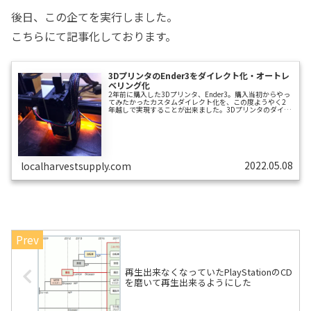
後日、この企てを実行しました。
こちらにて記事化しております。
3DプリンタのEnder3をダイレクト化・オートレ
ベリング化
2年前に購入した3Dプリンタ、Ender3。購入当初からやっ
てみたかったカスタムダイレクト化を、この度ようやく2
年越しで実現することが出来ました。3Dプリンタのダイレ
クト化とは？フィラメントを加熱したホットエンドを通し
溶融させて押し出し積上げる「熱溶解積層（FDM）方式」
な3Dプリンタには、 フィラメントを押し出す押出機「エキ
ストルーダ」と フィラメントを熱して溶かす「ホットエン
ド」の位置関係次第で、次の2つのタイプに分類されます。
ボーデン式ボーデン式とは、エキストルーダの位置がホッ
トエンドから離れているタ...
2022.05.08
localharvestsupply.com
再生出来なくなっていたPlayStationのCD
を磨いて再生出来るようにした