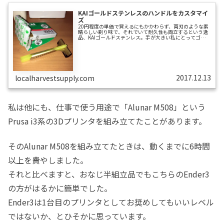
KAIゴールドステンレスのハンドルをカスタマイ
ズ
20円程度の単価で買えるにもかかわらず、両刃のような素
晴らしい剃り味で、それでいて耐久性も両立するという逸
品、KAIゴールドステンレス。手が大きい私にとってゴール
ドステンレスが唯一惜しいと思った点は、ハンドルの短さ
です。あと最低1cm長ければいいのに↓できればヤングTと
同じ長さだったらいいのにな↓両刃だったらハンドル付け
替えるだけでなんとかなるのにな ←！何てことを考えてし
まったものだからさあ大変。何とかしてみることにしまし
た。手持ちのモノをハンドル代わりにしてみた手持ちのも
のの中から、ゴールドステンレスに...
2017.12.13
localharvestsupply.com
私は他にも、仕事で使う用途で「Alunar M508」という
Prusa i3系の3Dプリンタを組み立てたことがあります。
そのAlunar M508を組み立てたときは、動くまでに6時間
以上を費やしました。
それと比べますと、おなじ半組立品でもこちらのEnder3
の方がはるかに簡単でした。
Ender3は1台目のプリンタとしてお奨めしてもいいレベル
ではないか、とひそかに思っています。