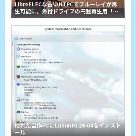
LibreELECな古いHTPCでブルーレイが再
生可能に。外付ドライブの円盤再生用「艦
橋」という余生
枯れた自作PCにLubuntu 26.04をインスト
ール