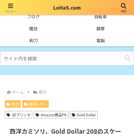
LoHaS.com
メニュー
検索
自分なりの試行錯誤を楽しもうとするライフハックブログ
ブログ
自転車
園芸
健康
剃刀
電脳
ホーム
剃刀
剃刀
西洋レザー
3Dプリンタ
Amazon商品PR
Gold Dollar
西洋カミソリ、Gold Dollar 208のスケー