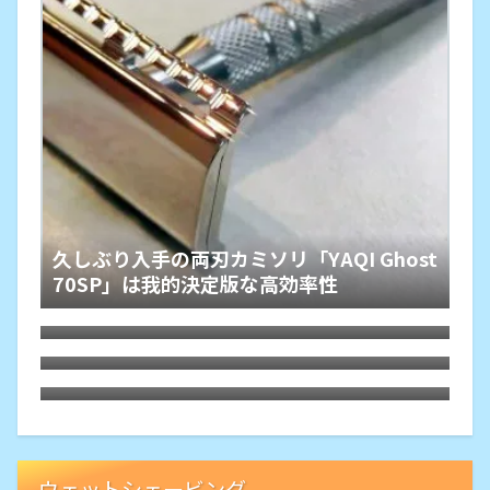
久しぶり入手の両刃カミソリ「YAQI Ghost
70SP」は我的決定版な高効率性
Gillette公式によるセンサーエクセル互換
カミソリの製品化は自らの「ジレット商
格安Shavetteをウェッジ刃用研ぎ器として
法」からの脱却
入手
意外な逸品「Whityle 22T-H Glide PRO
5.0」は替刃2枚で二枚刃のカミソリホルダ
ー
ウェットシェービング