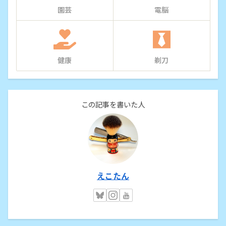
園芸
電脳
健康
剃刀
この記事を書いた人
えこたん