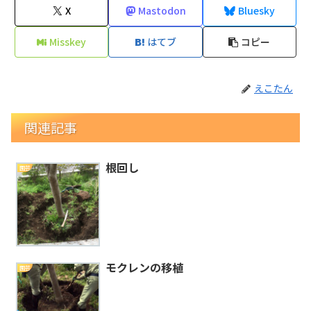
X
Mastodon
Bluesky
Misskey
はてブ
コピー
えこたん
関連記事
根回し
園芸
モクレンの移植
園芸