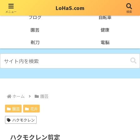
LoHaS.com
メニュー
検索
自分なりの試行錯誤を楽しもうとするライフハックブログ
ブログ
自転車
園芸
健康
剃刀
電脳
ホーム
園芸
園芸
花卉
ハクモクレン
ハクモクレン剪定