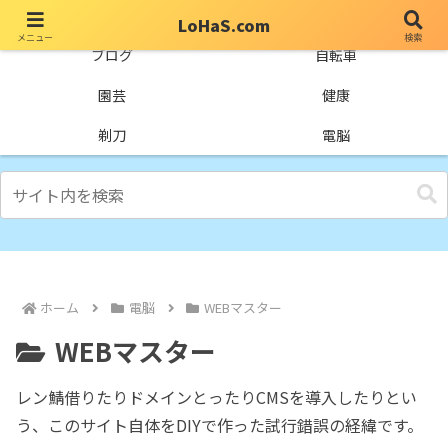
LoHaS.com
メニュー
検索
自分なりの試行錯誤を楽しもうとするライフハックブログ
ブログ
自転車
園芸
健康
剃刀
電脳
ホーム
電脳
WEBマスター
WEBマスター
レン鯖借りたりドメインとったりCMSを導入したりとい
う、このサイト自体をDIYで作った試行錯誤の経緯です。