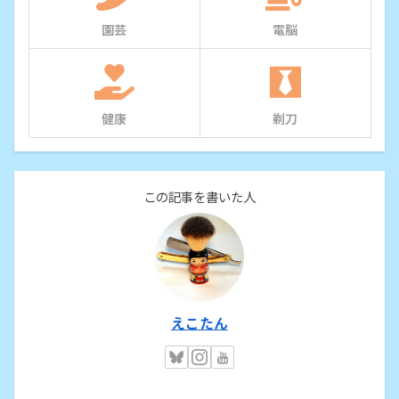
園芸
電脳
健康
剃刀
この記事を書いた人
えこたん