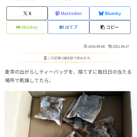
X
Mastodon
Bluesky
Misskey
はてブ
コピー
2016.09.08
2021.04.17
この記事は
約1分
で読めます。
麦茶の出がらしティーバッグを、捨てずに毎日日の当たる
場所で乾燥してたら、