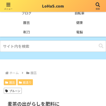
LoHaS.com
メニュー
検索
自分なりの試行錯誤を楽しもうとするライフハックブログ
ブログ
自転車
園芸
健康
剃刀
電脳
ホーム
園芸
園芸
庭造り
プルーン
麦茶の出がらしを肥料に