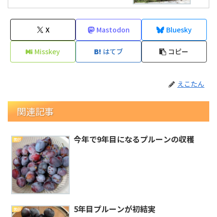
X
Mastodon
Bluesky
Misskey
はてブ
コピー
えこたん
関連記事
今年で9年目になるプルーンの収穫
園芸
5年目プルーンが初結実
園芸