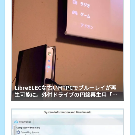
LibreELECな古いHTPCでブルーレイが再
生可能に。外付ドライブの円盤再生用「艦
橋」という余生