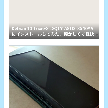
Debian 13 trixieをLXQtでASUS-X540YA
にインストールしてみた。懐かしくて軽快