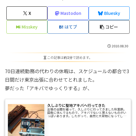
X
Mastodon
Bluesky
Misskey
はてブ
コピー
2010.08.30
この記事は
約1分
で読めます。
70日連続勤務の代わりの休暇は、スケジュールの都合で3
日間だけ東京出張に合わせてとれました。
夢だった「アキバでゆっくりする」が、
久しぶりに聖地アキバへ行ってきた
出張の合間を縫って、久しぶりに行ってきました秋葉原。
田舎に住んでるもので、アキバでないと買えないものがい
っぱいあります。したがって、自然と大荷物になってしま
いますので、長時間の買い物は厳しいです。いつも「いつ
かはアキバをゆっくり歩いてみたい」と思ってるんです
が、日程の都合もあり、なかなか・・・家族の土産にガラ
クタもいっぱい買いましたが、自分の物もいっぱい買いま
した。まずは、Bluetoothヘッドセット。Willcomを使って
たときは検討もしなかった品ですが、最近多忙で、運転中