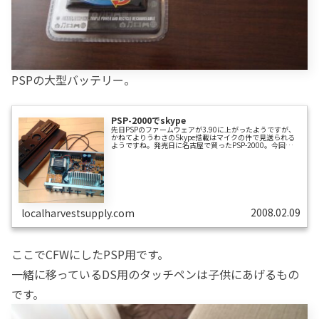
PSPの大型バッテリー。
PSP-2000でskype
先日PSPのファームウェアが3.90に上がったようですが、
かねてよりうわさのSkype搭載はマイクの件で見送られる
ようですね。発売日に名古屋で買ったPSP-2000。今回
Skype端末としてNokia N800を買うにあたり、もしうわさ
どおりSkypeがPSPに搭載されるなら、持ってるPSPを使っ
てSkypeすることも検討していました。ただそれは、さす
がに大きさと、仕事で使うことを想像したところ普段持ち
歩くイメージが出来なかったので、断念しました。もし
PSPでSkypeすると…商談などで「ちょっと電話で確認...
2008.02.09
localharvestsupply.com
ここでCFWにしたPSP用です。
一緒に移っているDS用のタッチペンは子供にあげるもの
です。