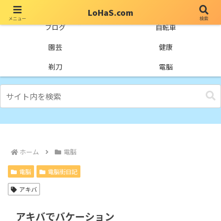
LoHaS.com
メニュー
検索
自分なりの試行錯誤を楽しもうとするライフハックブログ
ブログ
自転車
園芸
健康
剃刀
電脳
ホーム
電脳
電脳
電脳街日記
アキバ
アキバでバケーション