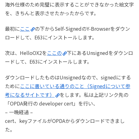
海外仕様のため完璧に表示することができなかった絵文字
を、きちんと表示させたかったからです。
最初に
ここ
の下からSelf-SignedのY-Browserをダウン
ロードして、E63にインストールします。
次は、HelloOX2を
ここの
下にあるUnsignedをダウンロ
ードして、E63にインストールします。
ダウンロードしたものはUnsignedなので、signedにする
ために
ここに書いている通りのこと（Signedについて参
考になるサイトです）
をします。私は上記リンク先の
「OPDA発行の developer cert」を行い、
– 一晩経過 –
cert、keyファイルがOPDAからダウンロードできまし
た。