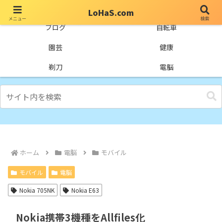
LoHaS.com
メニュー
検索
自分なりの試行錯誤を楽しもうとするライフハックブログ
ブログ
自転車
園芸
健康
剃刀
電脳
ホーム
電脳
モバイル
モバイル
電脳
Nokia 705NK
Nokia E63
Nokia携帯3機種をAllfiles化