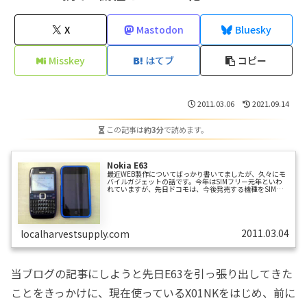
X
Mastodon
Bluesky
Misskey
はてブ
コピー
2011.03.06
2021.09.14
この記事は
約3分
で読めます。
Nokia E63
最近WEB製作についてばっかり書いてましたが、久々にモ
バイルガジェットの話です。今年はSIMフリー元年といわ
れていますが、先日ドコモは、今後発売する機種をSIMフ
リーにすると声明を出しました。海外で携帯を使用すると
きは、日本で契約しているキャリアをローミングで使うの
が一般的ですが、これには通話を受けるのにも課金され、
トータルだと結構な金額の通信料になってしまいます。こ
れに対し、現地キャリアのプリペイドSIMを現地で調達
2011.03.04
localharvestsupply.com
し、その番号で受けるという手法があります。私の携帯用
途は受けるほうが圧倒的に多いので、この...
当ブログの記事にしようと先日E63を引っ張り出してきた
ことをきっかけに、現在使っているX01NKをはじめ、前に