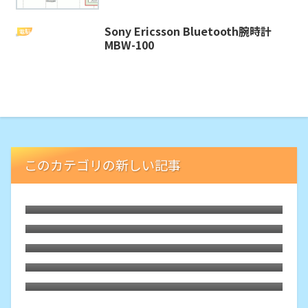
Sony Ericsson Bluetooth腕時計
電脳
MBW-100
このカテゴリの新しい記事
LibreELECな古いHTPCでブルーレイが再
生可能に。外付ドライブの円盤再生用「艦
枯れた自作PCにLubuntu 26.04をインスト
橋」という余生
ール
HDMIオーディオ分離器でレガシー規格ホ
ームシアターが本領を発揮、その旋律に戦
Debian 13 trixieをLXQtでASUS-X540YA
慄
にインストールしてみた。懐かしくて軽快
Motorola Edge40にTPUスクリーンプロ
テクター