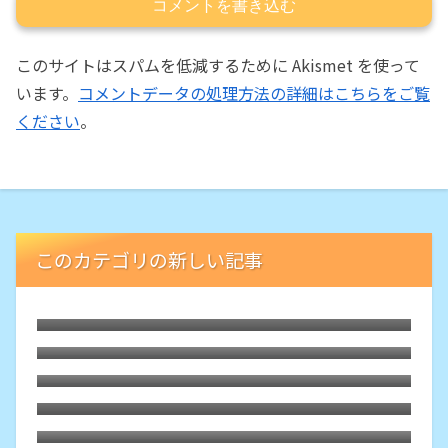
コメントを書き込む
このサイトはスパムを低減するために Akismet を使って
います。
コメントデータの処理方法の詳細はこちらをご覧
ください
。
このカテゴリの新しい記事
5日前に禁煙12年。もはや過去喫煙してた
ことさえ忘れてます
初めてコロナ陽性になったので症状を記録
テニスラケットの元グリップを交換
最後の飲酒から約50日、この機会に断酒し
てみます
禁煙7年。禁酒始めました。