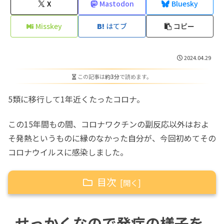
X
Mastodon
Bluesky
Misskey
はてブ
コピー
2024.04.29
この記事は
約3分
で読めます。
5類に移行して1年近くたったコロナ。
この15年間もの間、コロナワクチンの副反応以外はおよ
そ発熱というものに縁のなかった自分が、今回初めてその
コロナウイルスに感染しました。
目次
せっかくなので発症の様子を記録に残しておき
せっかくなので発症の様子を
ます。