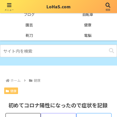
LoHaS.com
メニュー
検索
自分なりの試行錯誤を楽しもうとするライフハックブログ
ブログ
自転車
園芸
健康
剃刀
電脳
ホーム
健康
健康
初めてコロナ陽性になったので症状を記録