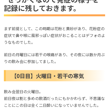
記録に残しておきます。
【0日目】火曜日・若干の寒気
【1日目】水曜日・発熱
【2日目】木曜日・陽性反応の確認
まず前提として、この時期は花粉と黄砂があり、花粉症の
【3日目】金曜日・諸症状の緩和
症状で鼻や喉に風邪っぽい症状がおこることはデフォのよ
【4日目】土曜日・快方に向かい体温も平
うなものでした。
熱に
【5日目】日曜日・多分全快
前日の月曜日には若干の喉痛があり、その夜には数か月ぶ
多分これで全快だと思います。
りの飲み会に参加してました。
【0日目】火曜日・若干の寒気
飲み会翌日の火曜日。
前日夜は割と多めの飲酒だったにもかかわらず、不思議な
ことにこの日は全く二日酔いになっていませんでした。