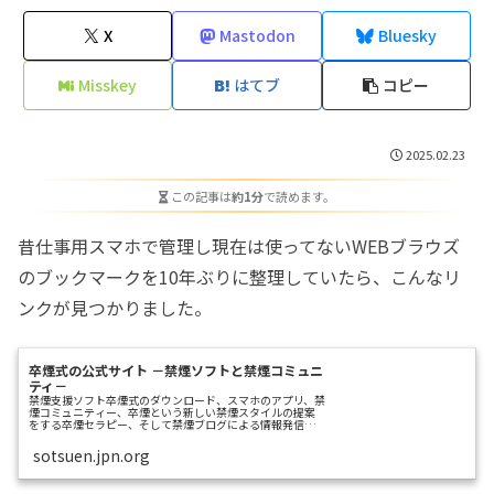
X
Mastodon
Bluesky
Misskey
はてブ
コピー
2025.02.23
この記事は
約1分
で読めます。
昔仕事用スマホで管理し現在は使ってないWEBブラウズ
のブックマークを10年ぶりに整理していたら、こんなリ
ンクが見つかりました。
卒煙式の公式サイト －禁煙ソフトと禁煙コミュニ
ティ－
禁煙支援ソフト卒煙式のダウンロード、スマホのアプリ、禁
煙コミュニティー、卒煙という新しい禁煙スタイルの提案
をする卒煙セラピー、そして禁煙ブログによる情報発信な
ど、みなさんの禁煙のお手伝いをするサイトです。
sotsuen.jpn.org