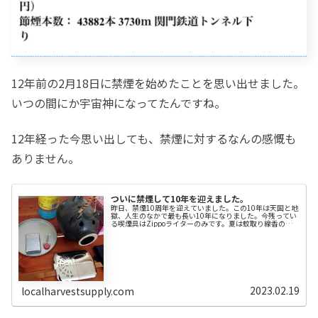
12年前の2月18日に禁煙を始めたことを思い出せました。
いつの間にか宇宙神になってたんですね。
12年経った今思い出しても、禁煙に対するなんの感慨も
ありません。
ついに禁煙して10年を迎えました。
昨日、禁煙10周年を迎えていました。この10年は天国と地
獄、人生のなかで最も長い10年になりました。今残ってい
る喫煙具はZippoライターのみです。夏は蚊取り線香の着
火、冬はハクキンカイロの火口の加熱にと、今でもシーズ
ンを通じた出番が与えられています。ライターの燃料には
カイロ燃料をそのまま使ってます。2/18という記念日は忘
れていましたが、久しぶりに煙草の存在を振り返りまし
た。10年は禁煙の大きな節目です禁煙後に起こる体の変化
について詳しく掲載されてるサイトです。禁煙を少しでも
考えている方へ是非一歩足を踏み...
2023.02.19
localharvestsupply.com