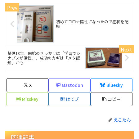
初めてコロナ陽性になったので症状を記
録
禁煙13年。開始のきっかけは「学習でシ
ナプスが活性」、成功のカギは「メタ認
知」かも
X
Mastodon
Bluesky
Misskey
はてブ
コピー
えこたん
関連記事