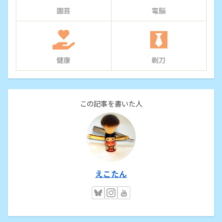
園芸
電脳
健康
剃刀
この記事を書いた人
えこたん