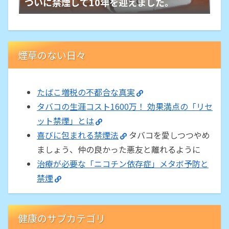
ついに禁煙して10年を迎えました。
煙草のない日々
たばこ増税の不都合な真実
タバコの生涯コスト1600万！ 効果満点の「リセ
ット禁煙」とは
喜びに包まれる禁煙法
タバコを愛しつつやめ
ましょう、仲の良かった悪友と離れるように
治療が必要な「ニコチン依存症」メタボ予防と
禁煙
健康のサブカテゴリ