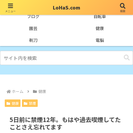
LoHaS.com
メニュー
検索
自分なりの試行錯誤を楽しもうとするライフハックブログ
ブログ
自転車
園芸
健康
剃刀
電脳
ホーム
健康
健康
禁煙
5日前に禁煙12年。もはや過去喫煙してた
ことさえ忘れてます