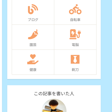
ブログ
自転車
園芸
電脳
健康
剃刀
この記事を書いた人