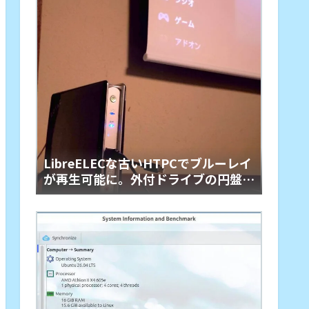
LibreELECな古いHTPCでブルーレイ
が再生可能に。外付ドライブの円盤再
生用「艦橋」という余生