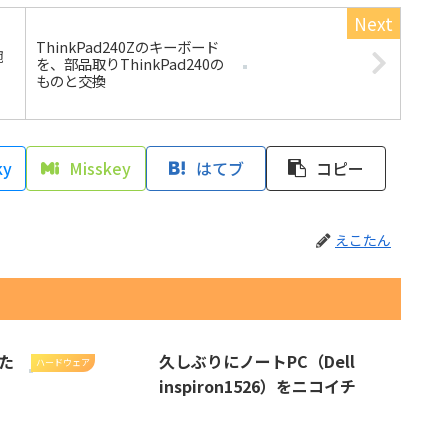
ThinkPad240Zのキーボード
腕
を、部品取りThinkPad240の
ものと交換
ky
Misskey
はてブ
コピー
えこたん
た
久しぶりにノートPC（Dell
ハードウェア
inspiron1526）をニコイチ