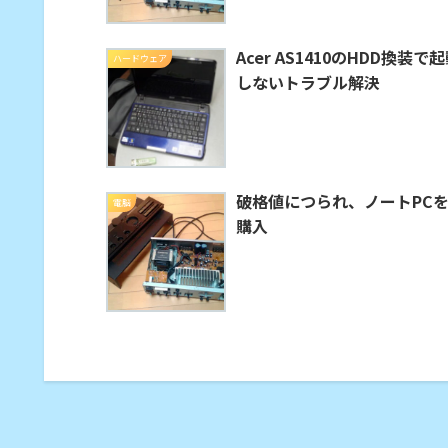
Acer AS1410のHDD換装で
ハードウェア
しないトラブル解決
破格値につられ、ノートPC
電脳
購入