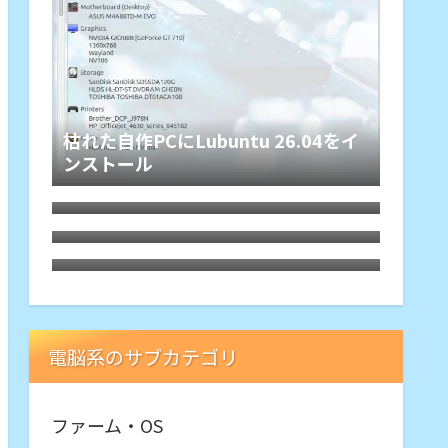
枯れた自作PCにLubuntu 26.04をイ
ンストール
HDMIオーディオ分離器でレガシー規
格ホームシアターが本領を発揮、その
Debian 13 trixieをLXQtでASUS-
旋律に戦慄
X540YAにインストールしてみた。懐
Motorola Edge40にTPUスクリーン
かしくて軽快
プロテクター
電脳系のサブカテゴリ
ファーム・OS