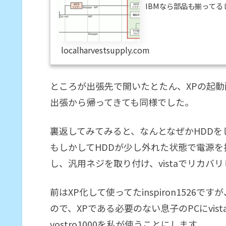
IBMなら部品も揃って
したが、最近でも中古ノー
るかなと思ったんですが、
っていた矢先、Dellのin
localharvestsupply.com
せんか！さっそくポ...
ところが出張先で開いたとたん、XPの起
出張から帰ってきても同様でした。
裏返してみてみると、なんとなぜかHDDを
もしかしてHDDが少し外れた状態で電源を投
し、汎用ネジを取り付け、vistaでリカ
前はXP化して使ってたinspiron1526
ので、XPである必要のない息子のPCにvista-i
vostro1000を私が使うことにします。