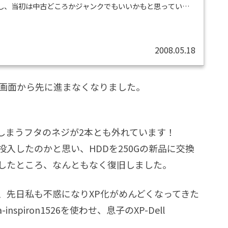
るし、当初は中古どころかジャンクでもいいかもと思っていま
トの相場は下がってませんね。eeePCの登場で安くなって
甘かったです。これなら、新品でeeePCにしようかなと思
spiron1526がなんと、51,980円で販売されているではありま
2008.05.18
動画面から先に進まなくなりました。
しまうフタのネジが2本とも外れています！
入したのかと思い、HDDを250Gの新品に交換
バリしたところ、なんともなく復旧しました。
ですが、先日私も不惑になりXP化がめんどくなってきた
nspiron1526を使わせ、息子のXP-Dell