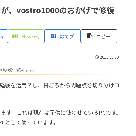
障したが、vostro1000のおかげで修復
ky
Misskey
はてブ
コピー
2011.05.30
は
約4分
で読めます。
た経験を活用？し、日ごろから問題点を切り分けロ
…
年になります。これは現在は子供に使わせているPCです。
事用PCとして使っています。