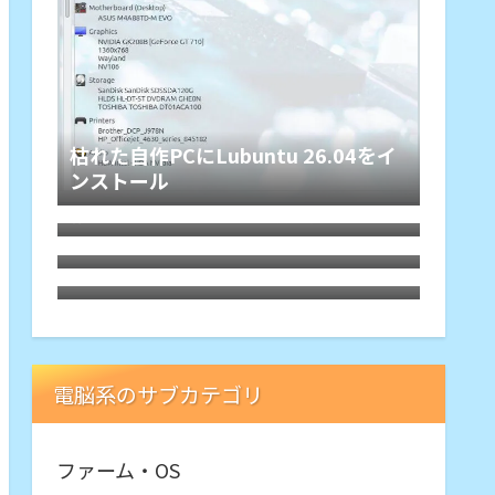
枯れた自作PCにLubuntu 26.04をイ
ンストール
HDMIオーディオ分離器でレガシー規
格ホームシアターが本領を発揮、その
Debian 13 trixieをLXQtでASUS-
旋律に戦慄
X540YAにインストールしてみた。懐
Motorola Edge40にTPUスクリーン
かしくて軽快
プロテクター
電脳系のサブカテゴリ
ファーム・OS