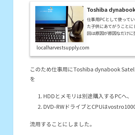
Toshiba dynaboo
仕事用PCとして使っているDe
た子供にあてがうことに
回は原因が原因なだけに
ので、出来るだけ安く済
る、現在手持ちのものは、 故
localharvestsupply.com
き買っていたToshibaの
このため仕事用にToshiba dynabook Sate
を
HDDとメモリは別途購入するPCへ、
DVD-RWドライブとCPUはvostro10
流用することにしました。