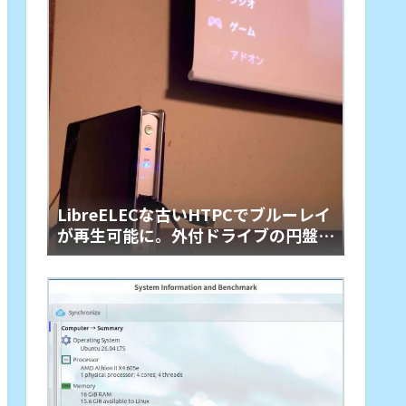
LibreELECな古いHTPCでブルーレイ
が再生可能に。外付ドライブの円盤再
生用「艦橋」という余生