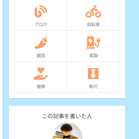
ブログ
自転車
園芸
電脳
健康
剃刀
この記事を書いた人