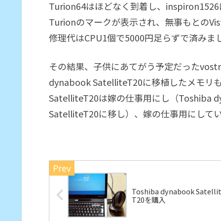
Turion64はほどなく到着し、inspiron
Turionのマークが表示され、無事もとのVi
修理代はCPU1個で5000円足らずで済みま
その結果、子供にあてがう予定だったvostro
dynabook SatelliteT20に移植したメ
SatelliteT20は嫁の仕事用にし（Toshiba dy
SatelliteT20に移し）、嫁の仕事用にして
Toshiba dynabook Satelli
T20を購入