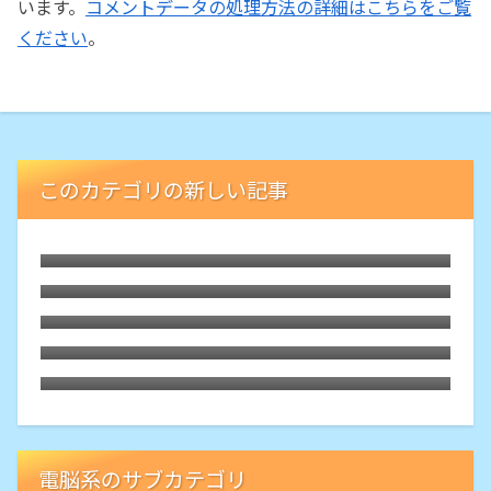
います。
コメントデータの処理方法の詳細はこちらをご覧
ください
。
このカテゴリの新しい記事
LibreELECな古いHTPCでブルーレイが再
生可能に。外付ドライブの円盤再生用「艦
枯れた自作PCにLubuntu 26.04をインスト
橋」という余生
ール
HDMIオーディオ分離器でレガシー規格ホ
ームシアターが本領を発揮、その旋律に戦
Debian 13 trixieをLXQtでASUS-X540YA
慄
にインストールしてみた。懐かしくて軽快
Motorola Edge40にTPUスクリーンプロ
テクター
電脳系のサブカテゴリ