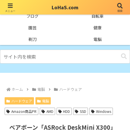
LoHaS.com
メニュー
検索
自分なりの試行錯誤を楽しもうとするライフハックブログ
ブログ
自転車
園芸
健康
剃刀
電脳
ホーム
電脳
ハードウェア
ハードウェア
電脳
Amazon商品PR
AMD
HDD
SSD
Windows
ベアボーン「ASRock DeskMini X300」