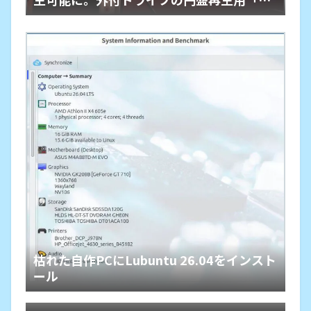
橋」という余生
枯れた自作PCにLubuntu 26.04をインスト
ール
HDMIオーディオ分離器でレガシー規格ホ
ームシアターが本領を発揮、その旋律に戦
Debian 13 trixieをLXQtでASUS-X540YA