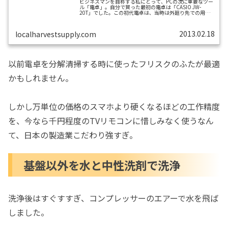
ビジネスマンを自称する私にとって、PCの次に重要なツー
ル「電卓」。自分で買った最初の電卓は「CASIO JW-
20T」でした。この初代電卓は、当時は外廻り先での用途
が多かったので、00が付いてて12桁の電卓の中から「出来
るだけ軽くて薄型」のものを選んだ結果です。この初代は
大変役に立ったどころか、購入15年を過ぎて未だに動いて
2013.02.18
localharvestsupply.com
います。2代目に買ったのが標記の「amadana LC-204」で
す。外廻り先での使用と別に、屋内で使用する電卓が必要
になったので、当時発売されている中で最も良いものにし
ようと、 もちろ...
以前電卓を分解清掃する時に使ったフリスクのふたが最適
かもしれません。
しかし万単位の価格のスマホより硬くなるほどの工作精度
を、今なら千円程度のTVリモコンに惜しみなく使うなん
て、日本の製造業こだわり強すぎ。
基盤以外を水と中性洗剤で洗浄
洗浄後はすぐすすぎ、コンプレッサーのエアーで水を飛ば
しました。