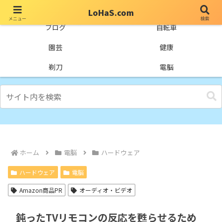
LoHaS.com
メニュー
検索
自分なりの試行錯誤を楽しもうとするライフハックブログ
ブログ
自転車
園芸
健康
剃刀
電脳
ホーム
電脳
ハードウェア
ハードウェア
電脳
Amazon商品PR
オーディオ・ビデオ
鈍ったTVリモコンの反応を甦らせるため