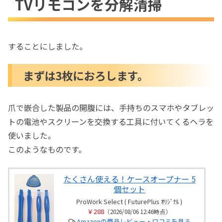
TVリモコンを分解清掃
まずは3枚におろします。
基盤以外を水と中性洗剤で洗浄
基盤とボタンシートを洗浄
することにしました。
まずは3枚におろします。
爪で嵌合した製品の開腹には、手持ちのスマホやタブレッ
トの電池やスクリーンを交換する工具に付いてくるヘラを
使いました。
このようなものです。
たくさん使える！ケースオープナー 5
個セット
ProWork Select ( FuturePlus ｵﾘｼﾞﾅﾙ )
￥288
（2026/08/06 12:46時点）
Amazonの商品レビュー・口コミを見る