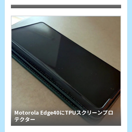
慄
にインストールしてみた。懐かしくて軽快
Motorola Edge40にTPUスクリーンプロ
テクター