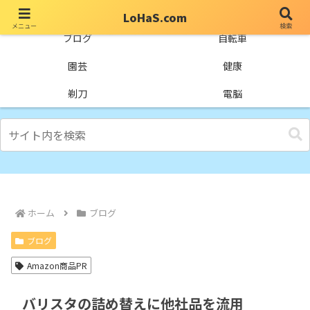
LoHaS.com
メニュー
検索
自分なりの試行錯誤を楽しもうとするライフハックブログ
ブログ
自転車
園芸
健康
剃刀
電脳
ホーム
ブログ
ブログ
Amazon商品PR
バリスタの詰め替えに他社品を流用