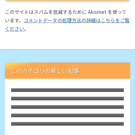
このサイトはスパムを低減するために Akismet を使って
います。
コメントデータの処理方法の詳細はこちらをご覧
ください
。
このカテゴリの新しい記事
水漬けパスタは食感良し・費用良し・手間
かからずの一石三鳥
ゼロハリアタッシュを外注修理に出したら
甦って帰ってきた
3Dプリンタ「Ender3」を2度目のダイレク
ト化
改造した3Dプリンタを元のボーデン式に戻
す
個人的にメルカリは一旦止め、ヤフオクに
戻ることにする