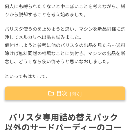
何人にも縛られたくないと中二ぽいことを考えながら、縛
りから脱却することを考え始めました。
バリスタ使うのを止めようと思い、マシンを新品同様に洗
浄してメルカリへ出品も試みました。
値付けしようと参考に他のバリスタの出品を見たら…送料
除けば無料同然の相場なことに気付き、マシンの出品を断
念し、どうせなら使い倒そうと思いなおしました。
といってもはたして、
目次
バリスタ専用詰め替えパック以外のサードパー
バリスタ専用詰め替えパック
ディーのコーヒーをバリスタに使えるんでしょ
うか？
以外のサードパーディーのコー