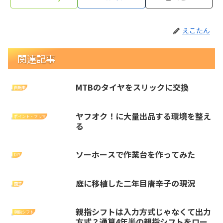
えこたん
関連記事
MTBのタイヤをスリックに交換
自転車
ヤフオク！に大量出品する環境を整え
ポイント・フリマ
る
ソーホースで作業台を作ってみた
DIY
庭に移植した二年目唐辛子の現況
園芸
親指シフトは入力方式じゃなくて出力
親指シフト
方式？通算4年半の親指シフトをロー