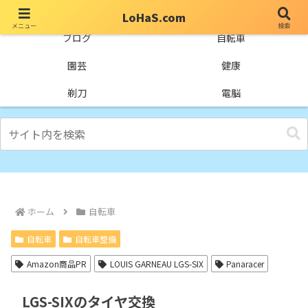
LoHaS.com
メニュー
検索
自分なりの試行錯誤を楽しもうとするライフハックブログ
ブログ
自転車
園芸
健康
剃刀
電脳
ホーム
自転車
自転車
自転車整備
Amazon商品PR
LOUIS GARNEAU LGS-SIX
Panaracer
LGS-SIXのタイヤ交換