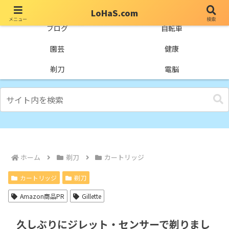
LoHaS.com
メニュー
検索
自分なりの試行錯誤を楽しもうとするライフハックブログ
ブログ
自転車
園芸
健康
剃刀
電脳
ホーム
剃刀
カートリッジ
カートリッジ
剃刀
Amazon商品PR
Gillette
久しぶりにジレット・センサーで剃りまし