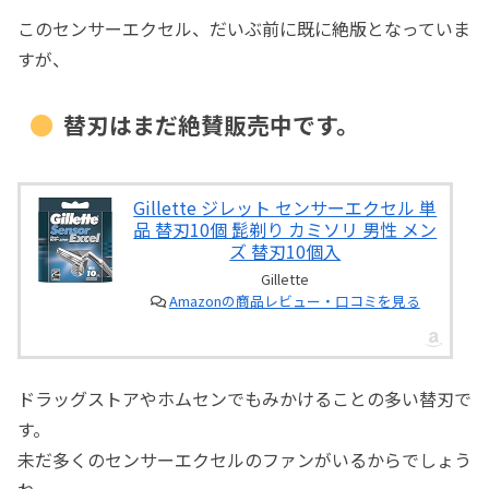
現行Gilletteディスポレザーのハンド
このセンサーエクセル、だいぶ前に既に絶版となっていま
ルを流用する
すが、
並行輸入品のセンサーエクセルホルダ
ーを入手する
替刃はまだ絶賛販売中です。
サードパーティー製のホルダーを購入
する
Gillette ジレット センサーエクセル 単
センサー互換ホルダーの別のビンテー
品 替刃10個 髭剃り カミソリ 男性 メン
ジ中古品を発見、購入
ズ 替刃10個入
中古のカミソリを入手した際の
Gillette
Amazonの商品レビュー・口コミを見る
洗浄方法を施します。
Sensorの替刃の装着を確認しま
した。
ドラッグストアやホムセンでもみかけることの多い替刃で
ジレット商法からの脱却と回帰
す。
未だ多くのセンサーエクセルのファンがいるからでしょう