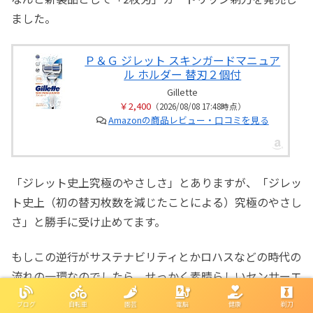
ました。
Ｐ＆Ｇ ジレット スキンガードマニュア
ル ホルダー 替刃２個付
Gillette
￥2,400
（2026/08/08 17:48時点）
Amazonの商品レビュー・口コミを見る
「ジレット史上究極のやさしさ」とありますが、「ジレッ
ト史上（初の替刃枚数を減じたことによる）究極のやさし
さ」と勝手に受け止めてます。
もしこの逆行がサステナビリティとかロハスなどの時代の
流れの一環なのでしたら、せっかく素晴らしいセンサーエ
クセルという商品の替刃を販売し続けているGilletteに
ブログ
自転車
園芸
電脳
健康
剃刀