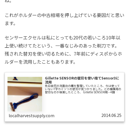
ね。
これがホルダーの中古相場を押し上げている要因だと思い
ます。
センサーエクセルは私にとっても20代の若いころ10年以
上使い続けてたという、一番なじみのあった剃刀です。
残された替刃を使い切るために、7年前にディスポからホ
ルダーを流用したこともあります。
Gillette SENSORの替刃を使い捨てSensor3に
流用
先日自宅の洗面台の棚を整理していたところ、今は使って
いないT字カミソリの替刃が見つかりました。どの機種用の
替刃なのか検索したところ、 Gillette SENSOR用 – 4個
Gillette MACH3用 – 1個なことが判りました。Gillette
SENSOR用のものは、箱にそう書いていたのですぐ判別で
きました。SENSORのググった写真を見たとき、学生のと
きから10年以上も使ってたカミソリだったことから、どん
な切れ味だったのかまでも思い出しました。今SENSORを
使っていないのは、ホルダーを出張し…
2014.06.25
localharvestsupply.com