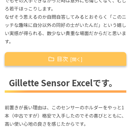
でもその入手できなかった時は意外にも悔しくなく、むし
ろ若干ほっこりします。
なぜそう思えるのか自問自答してみるとおそらく「このニ
ッチな趣味に自分以外の同好の士がいたんだ」という嬉し
い実感が得られる、数少ない貴重な場面だからだと思いま
す。
目次
Gillette Sensor Excelです。
Gillette Sensor Excelです。
替刃はまだ絶賛販売中です。
剃ってみました。
一番長く使っていた理由はそれだけで
前置きが長い理由は、このセンサーのホルダーをやっと1
はなかった
本（中古ですが）格安で入手したのでその喜びとともに、
センサーエクセルの互換ホルダー
高い使い心地の良さを感じたからです。
中古品を探す