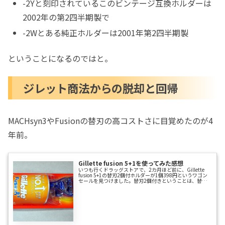
-2Yと刻印されているこのビンテージ互換ホルダーは
2002年の第2四半期製で
-2Wとある純正ホルダーは2001年第2四半期製
ということになるのではと。
ジレット商法からの脱却と回帰
MACHsyn3やFusionの替刃の高コストさに目覚めたのが4
年前。
Gillette fusion 5+1を使ってみた感想
いつも行くドラッグストアで、2カ月ほど前に、Gillette
fusion 5+1の替刃2個付ホルダーが1個398円というワゴン
セールを見つけました。替刃2個付きということは、替刃
だけで単価計算しても1個199円とお得だと思い、つい8セ
ットも買ってしまいました。今までは、同じGilletteのマッ
ハシンスリーを使ってましたが、5枚刃の替刃が3枚刃のマ
ッハシンスリーと同じ位の価格で買えたということになり
ます。さっそく翌日から喜び勇んでfusionを使ってみまし
た。しかし…使用感は、マッハシンスリーと変わらない…