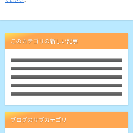
このカテゴリの新しい記事
気象予報士の再学習に取り組む物語⑨学科
専門2周目、いよいよ視野に入った実技学
気象予報士の再学習に取り組む物語⑧学科
習を計画
一般2周目「見送った第65回試験」
気象予報士の再学習に取り組む物語⑦学科
一般2周目もオンスクJPで
気象予報士の再学習に取り組む物語⑥専門
&学科1周目を修了、学習の動機と原動力
気象予報士の再学習に取り組む物語⑤専門
1周目「デュアルテキスト相互参照学習
法」
ブログのサブカテゴリ