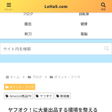
LoHaS.com
メニュー
検索
自分なりの試行錯誤を楽しもうとするライフハックブログ
ブログ
自転車
園芸
健康
剃刀
電脳
ホーム
ブログ
ポイント・フリマ
ポイント・フリマ
Amazon商品PR
ヤフオク
断捨離
ヤフオク！に大量出品する環境を整える