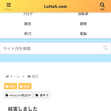
LoHaS.com
メニュー
検索
自分なりの試行錯誤を楽しもうとするライフハックブログ
ブログ
自転車
園芸
健康
剃刀
電脳
ホーム
園芸
園芸
蔬菜
Amazon商品PR
唐辛子
結実しました