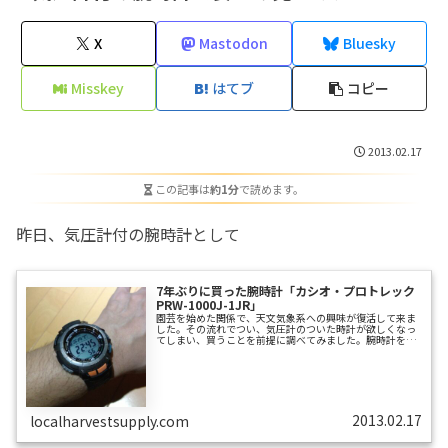
X
Mastodon
Bluesky
Misskey
はてブ
コピー
2013.02.17
この記事は
約1分
で読めます。
昨日、気圧計付の腕時計として
7年ぶりに買った腕時計「カシオ・プロトレック
PRW-1000J-1JR」
園芸を始めた関係で、天文気象系への興味が復活して来ま
した。その流れでつい、気圧計のついた時計が欲しくなっ
てしまい、買うことを前提に調べてみました。腕時計を買
うのは7年ぶりです。調べたところ、SUNNTO（スント）と
カシオ・プロトレック（一部Gショックにも）に気圧計が
備わっているようですね。始めはメカメカしいプロトレッ
クよりはSUNNTOのほうが、デザイン的に普段使いにも良
さそうだな…と思って画像検索したところ、洗練されたデ
ザインのSUNNTOが腕にはまっている画像を見つけ、その
デカさにビックリ！これだったら...
2013.02.17
localharvestsupply.com