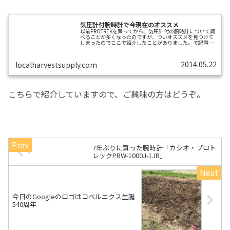
気圧計付腕時計で今現在のオススメ
以前PROTREKを買ってから、気圧計付の腕時計について調
べることが多くなったのですが、ついオススメを見つけて
しまったのでここで紹介したことがありました。で記事に
したところ、検索で訪れてくれるかたもいらっしゃるよう
で、ありがとうございます。でも今現在、CASIO SGW-
400Hは品切れになってます。代わりになりそうなSGW-
2014.05.22
localharvestsupply.com
300Hが、最近値ごろ感が出てきました。上記2機種同様、
5千円台です。ラドウェザーの記事に書きましたが、気圧が
わかると色々幸せになるかたに、オススメです。
こちらで紹介していますので、ご興味の方はどうぞ。
7年ぶりに買った腕時計「カシオ・プロト
レックPRW-1000J-1JR」
今日のGoogleのロゴはコペルニクス生誕
540周年