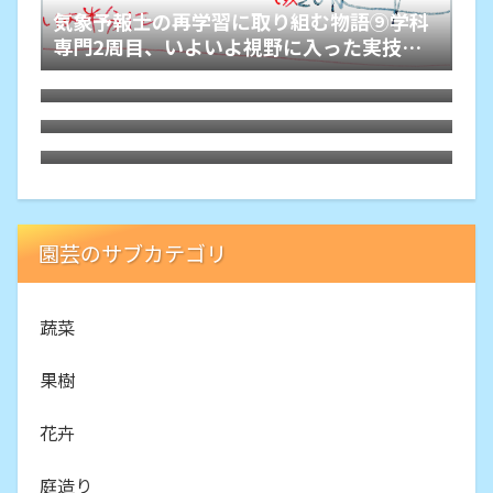
気象予報士の再学習に取り組む物語⑨学科
専門2周目、いよいよ視野に入った実技学
気象予報士の再学習に取り組む物語⑧学科
習を計画
一般2周目「見送った第65回試験」
久しぶりに購入した気圧計付き腕時計は
「SUNNTO Core」
気象予報士の再学習に取り組む物語⑦学科
一般2周目もオンスクJPで
園芸のサブカテゴリ
蔬菜
果樹
花卉
庭造り