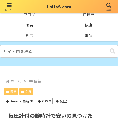
LoHaS.com
メニュー
検索
自分なりの試行錯誤を楽しもうとするライフハックブログ
ブログ
自転車
園芸
健康
剃刀
電脳
ホーム
園芸
園芸
気象
Amazon商品PR
CASIO
気圧計
気圧計付の腕時計で安いの見つけた