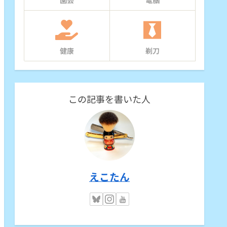
園芸
電脳
健康
剃刀
この記事を書いた人
えこたん