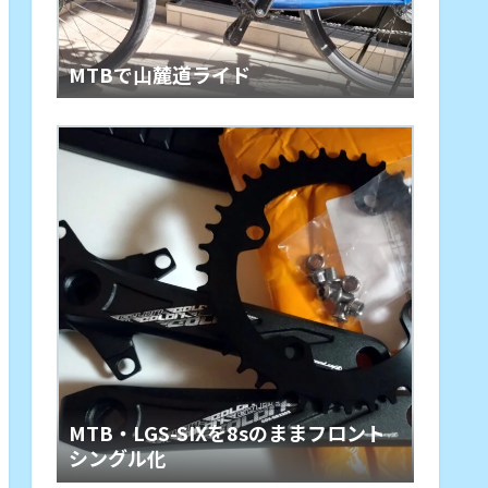
MTBで山麓道ライド
MTB・LGS-SIXを8sのままフロント
シングル化