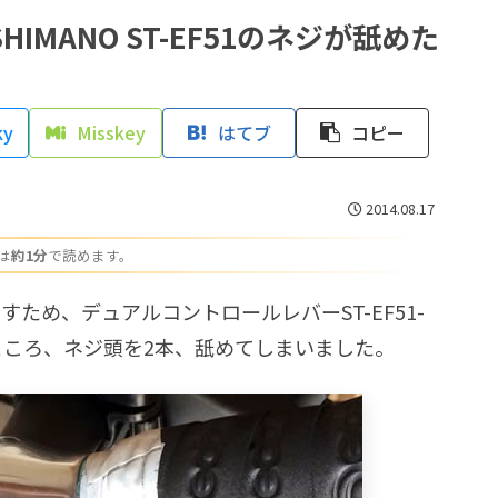
MANO ST-EF51のネジが舐めた
ky
Misskey
はてブ
コピー
2014.08.17
は
約1分
で読めます。
おすため、デュアルコントロールレバーST-EF51-
たところ、ネジ頭を2本、舐めてしまいました。