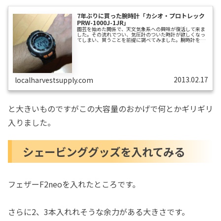
7年ぶりに買った腕時計「カシオ・プロトレック
PRW-1000J-1JR」
園芸を始めた関係で、天文気象系への興味が復活して来ま
した。その流れでつい、気圧計のついた時計が欲しくなっ
てしまい、買うことを前提に調べてみました。腕時計を買
うのは7年ぶりです。調べたところ、SUNNTO（スント）と
カシオ・プロトレック（一部Gショックにも）に気圧計が
備わっているようですね。始めはメカメカしいプロトレッ
クよりはSUNNTOのほうが、デザイン的に普段使いにも良
さそうだな…と思って画像検索したところ、洗練されたデ
ザインのSUNNTOが腕にはまっている画像を見つけ、その
デカさにビックリ！これだったら...
2013.02.17
localharvestsupply.com
と大きいものですがこの大容量のおかげで何とかギリギリ
入りました。
シェービンググッズを入れてみる
フェザーF2neoを入れたところです。
さらに2、3本入れれそうな余力がある大きさです。