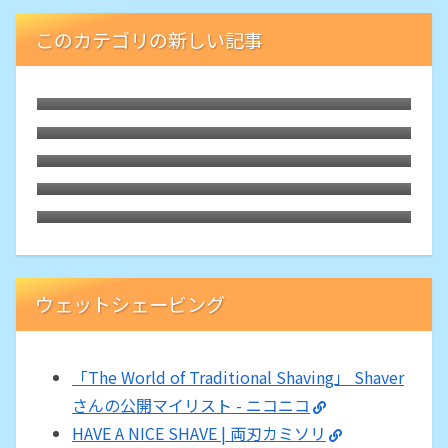
このカテゴリの新しい記事
FUSIONの2枚刃バージョン「Gillette
SKINGUARD」の究極のやさしさ
久しぶり入手の両刃カミソリ「YAQI Ghost
70SP」は我的決定版な高効率性
Gillette公式によるセンサーエクセル互換
カミソリの製品化は自らの「ジレット商
格安Shavetteをウェッジ刃用研ぎ器として
法」からの脱却
入手
意外な逸品「Whityle 22T-H Glide PRO
5.0」は替刃2枚で二枚刃のカミソリホルダ
ー
ウェットシェービング
「The World of Traditional Shaving」 Shaver
さんの公開マイリスト - ニコニコ
HAVE A NICE SHAVE | 両刃カミソリ