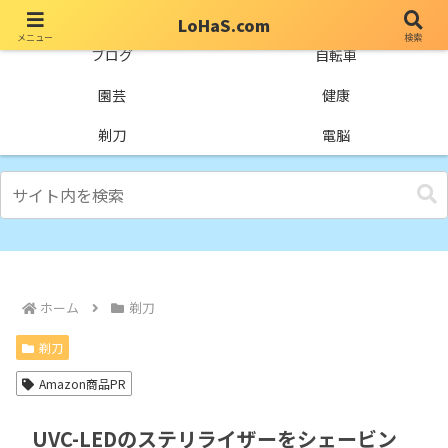
LoHaS.com
メニュー
検索
自分なりの試行錯誤を楽しもうとするライフハックブログ
ブログ
自転車
園芸
健康
剃刀
電脳
ホーム
剃刀
剃刀
Amazon商品PR
UVC-LEDのステリライザーをシェービン