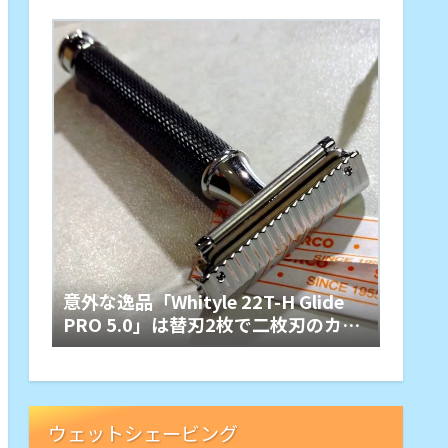
意外な逸品「Whityle 22T-H Glide
PRO 5.0」は替刃2枚で二枚刃のカミ
ソリホルダー
ウェットシェービング