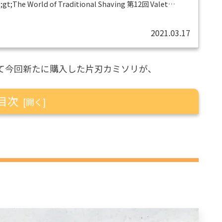
t;The World of Traditional Shaving 第12回 Valet
p;amp;lt;/a&amp;amp;amp;gt;以下の各参考サイトにて分類
opの仕様を見ると、このVALE...
2021.03.17
て今回新たに購入した片刃カミソリが、
目次
」
刃
・ステンレスを流用