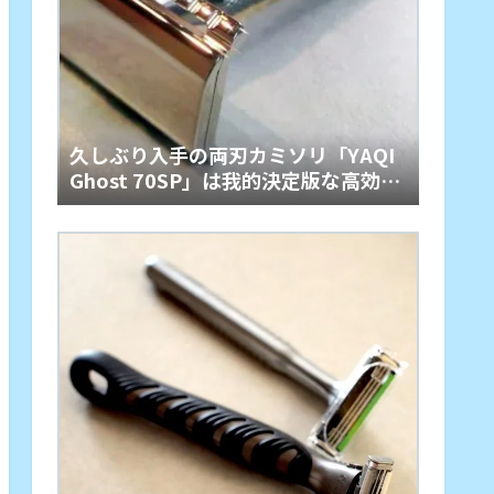
久しぶり入手の両刃カミソリ「YAQI
Ghost 70SP」は我的決定版な高効率
性