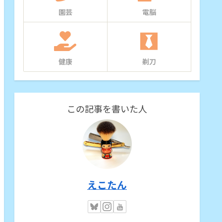
園芸
電脳
健康
剃刀
この記事を書いた人
えこたん