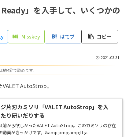
r Ready」を入手して、いくつかの
ky
Misskey
はてブ
コピー
2021.03.31
は
約4分
で読めます。
T AutoStrop。
片刃カミソリ「VALET AutoStrop」を入
ったり研いだりする
から欲しかったVALET AutoStrop。このカミソリの存在
画がきっかけです。&amp;amp;amp;lt;a