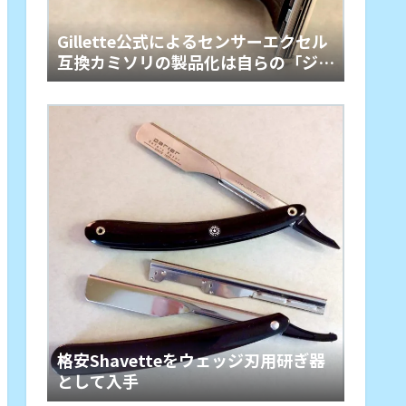
Gillette公式によるセンサーエクセル
互換カミソリの製品化は自らの「ジレ
ット商法」からの脱却
格安Shavetteをウェッジ刃用研ぎ器
として入手