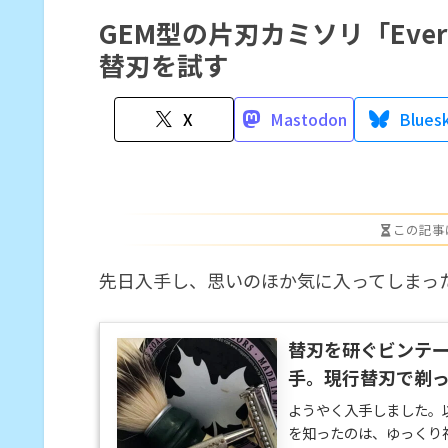
GEM型の片刃カミソリ「Eve
替刃を試す
X
Mastodon
Blues
この記事
先日入手し、思いのほか気に入ってしまったVALE
替刃を研ぐビンテージ
手。現行替刃で剃
ようやく入手しました。以前
を知ったのは、ゆっくり神動