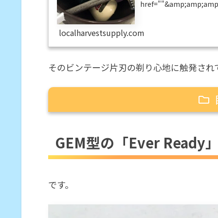
href=""&amp;amp;amp;g
AutoStrop&amp;am
されたVALET AutoStr
localharvestsupply.com
そのビンテージ片刃の剃り心地に触発され
GEM型の「Ever Ready」
GEM型の「Ever Ready
大きさ・重さ
剃ってみた
昔買ったスクレーパー用替
です。
フェザーのVALET刃ハイ