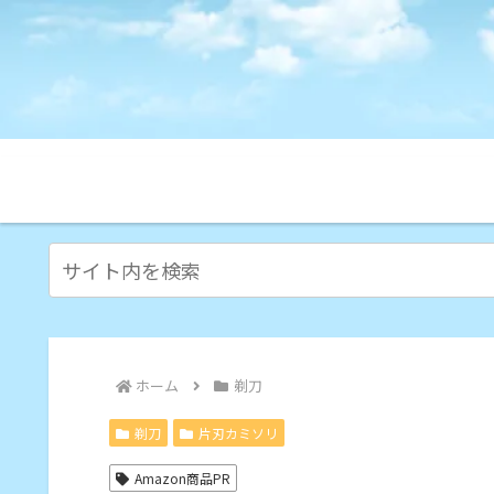
ホーム
剃刀
剃刀
片刃カミソリ
Amazon商品PR