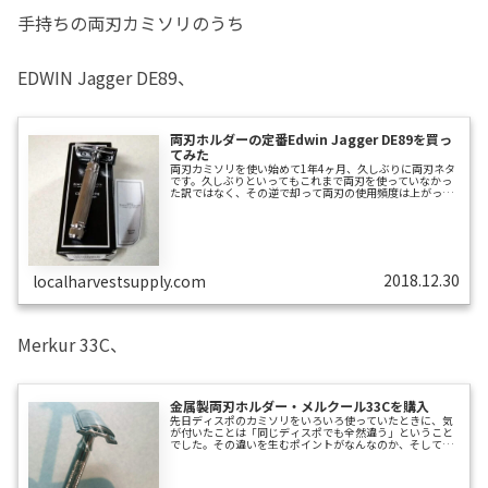
手持ちの両刃カミソリのうち
EDWIN Jagger DE89、
両刃ホルダーの定番Edwin Jagger DE89を買っ
てみた
両刃カミソリを使い始めて1年4ヶ月、久しぶりに両刃ネタ
です。久しぶりといってもこれまで両刃を使っていなかっ
た訳ではなく、その逆で却って両刃の使用頻度は上がって
おり、もはや両刃で剃るのは日常となってしまっておりま
す。むしろ急ぎの朝や、二日酔いなどコンディションの悪
い朝には、積極的に「両刃」を選んで使うようになってい
ます。「サムライエッジやHYDRO5などのカートリッジ」
や「ストレートレザー」は、急がずゆっくり出来る朝に使
うことが多い傾向にあります。この理由は恐らく、カート
リッジと比べた両刃の長所である 1枚刃...
2018.12.30
localharvestsupply.com
Merkur 33C、
金属製両刃ホルダー・メルクール33Cを購入
先日ディスポのカミソリをいろいろ使っていたときに、気
が付いたことは「同じディスポでも全然違う」ということ
でした。その違いを生むポイントがなんなのか、そしてカ
ミソリのどのような特徴が良し悪しに影響するのか、いっ
けん見当がつきませんでしたが「剃ってて刃がたわむこと
のないぐらい頑丈なカミソリ」が良いものなのではない