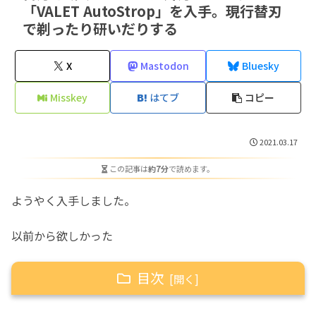
「VALET AutoStrop」を入手。現行替刃
で剃ったり研いだりする
X
Mastodon
Bluesky
Misskey
はてブ
コピー
2021.03.17
この記事は
約7分
で読めます。
ようやく入手しました。
以前から欲しかった
目次
VALET AutoStrop。