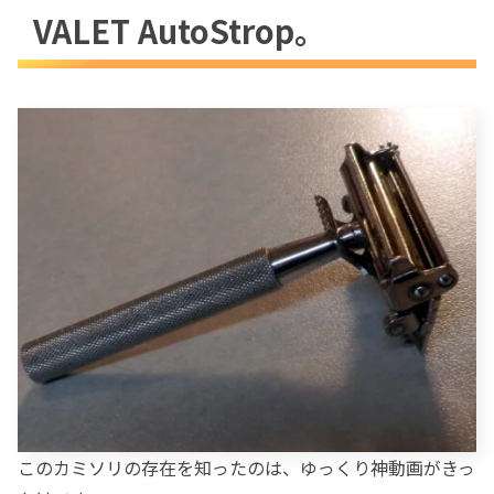
VALET AutoStrop。
大きさ・重さ
大きさ
次に重さを比べてみました。
替刃を装着して剃ってみた
剃ってみた使用感
革砥のかけ方
革砥サイズ
現行フェザーの替刃が適合しないVALET個
体を推定する
古い規格の替刃をきれいにする
旧VALET替刃を、ハイステンレス
FHS-10との比較
VALET替刃をフェザー炭素鋼替刃・青
このカミソリの存在を知ったのは、ゆっくり神動画がきっ
函FAS-10とも比較