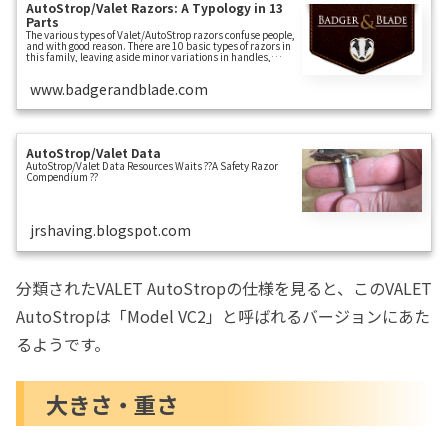
AutoStrop/Valet Razors: A Typology in 13
Parts
The various types of Valet/AutoStrop razors confuse people,
and with good reason. There are 10 basic types of razors in
this family, leaving aside minor variations in handles,
country of production, finishes, and kits. It’s a lot, and the
variations can be...
www.badgerandblade.com
AutoStrop/Valet Data
AutoStrop/Valet Data Resources Waits ??A Safety Razor
Compendium ??
jrshaving.blogspot.com
分類されたVALET AutoStropの仕様を見ると、このVALET
AutoStropは「Model VC2」と呼ばれるバージョンにあた
るようです。
大きさ・重さ