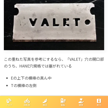
この重ねた写真を参考にするなら、「VALET」穴の開口部
のうち、HANE穴規格では塞がれている
Eの上下の横棒の真ん中
Tの横棒の左側
の箇所が
パンチされているVALET AutoStrop本体にはハ
イステンレスが正しく装着できない可能性がある
、と考え
ブログ
自転車
園芸
電脳
健康
剃刀