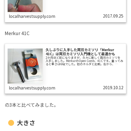
か？という仮説を立てました。この唐突な仮説は、両刃の
世界に足を踏み入れると必ず訪れる「金属製ホルダーへの
物欲」を正当化するための苦し紛れな言い訳ではありませ
ん。この仮定を検証するという大義名分を旨に、積...
2017.09.25
localharvestsupply.com
Merkur 41C
久しぶりに入手した両刃カミソリ「Merkur
41C」は両刃カミソリ入門機として最適かも
2か月ほど前になりますが、久々に新しく両刃カミソリを
入手しました。MerkurのOpen Comb、41Cです。量ってみ
ると重さは66gでした。他のホルダと比較。左から、
Maggard V2OC、このMerkur 41c、Merkur 33c、Edwin
Jagger DE89です。ハンドル長はわたしの手だと4本指保持
はギリギリで、小指は添えるだけになります。つまむ持ち
方のひとには問題ない長さです。この表ではアグレッシブ
度2.0と、極めてマイルドと評価されてます。最初は
Personna Platinumで剃...
2019.10.12
localharvestsupply.com
の3本と比べてみました。
大きさ