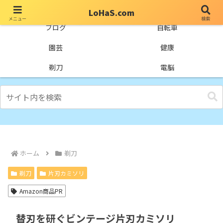
LoHaS.com
メニュー
検索
自分なりの試行錯誤を楽しもうとするライフハックブログ
ブログ
自転車
園芸
健康
剃刀
電脳
ホーム
剃刀
剃刀
片刃カミソリ
Amazon商品PR
替刃を研ぐビンテージ片刃カミソリ