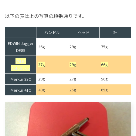
以下の表は上の写真の順番通りです。
ハンドル
ヘッド
計
EDWIN Jagger
46g
29g
75g
DE89
VALET
37g
29g
66g
AutoStrop
29g
27g
56g
Merkur 33C
40g
25g
65g
Merkur 41C