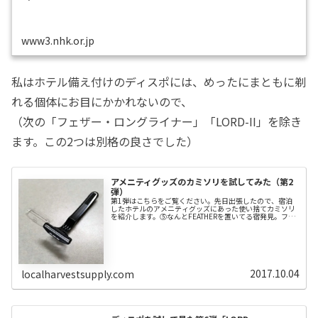
www3.nhk.or.jp
私はホテル備え付けのディスポには、めったにまともに剃
れる個体にお目にかかれないので、
（次の「フェザー・ロングライナー」「LORD-II」を除き
ます。この2つは別格の良さでした）
アメニティグッズのカミソリを試してみた（第2
弾）
第1弾はこちらをご覧ください。先日出張したので、宿泊
したホテルのアメニティグッズにあった使い捨てカミソリ
を紹介します。⑤なんとFEATHERを置いてる宿発見。フェ
ザーのディスポなんて初めて見ました。フェザーの公式を
見ると、ロングランナーというホテル用製品のようです。
刃には、同じくフェザーのMR3ネオやSchick Protectorのよ
うなワイヤーガードがついてます。Schick Protectorを昔使
っていたときに感じてたのは、いきなり深剃り出来た半
面、替刃の持ちがよくなかった、という印象だったので、
使...
2017.10.04
localharvestsupply.com