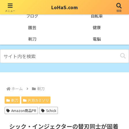
LoHaS.com
メニュー
検索
自分なりの試行錯誤を楽しもうとするライフハックブログ
ブログ
自転車
園芸
健康
剃刀
電脳
ホーム
剃刀
剃刀
片刃カミソリ
Amazon商品PR
Schick
シック・インジェクターの替刃同士が固着