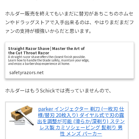
ホルダー販売を終えてもいまだに替刃があちこちのホムセ
ンやドラッグストアで入手出来るのは、やはりまだまだフ
ァンの支持が根強いからだと思います。
Straight Razor Shave | Master the Art of
the Cut Throat Razor
A straight razor shave offers the closest finish possible.
Learn how to handle the blade safely, maintain your edge,
and enjoy a barbershop experience at home.
safetyrazors.net
ホルダーはもうSchickでは売っていませんので、
parker インジェクター 剃刀 (一枚刃 仕
様/替刃 20枚入り) ダイヤル式で刃の露
出を調整が可能 (滑らか/深剃り) ステン
レス製 カミソシェービング 髭剃り 男
性 メンズ パーカー