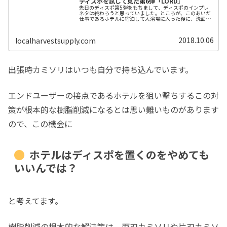
ディスポを試して見た第6弾「LORD」
先日のディスポ第5弾をもちまして、ディスポのインプレ
ネタは終わろうと思っていました。ところが、このあいだ
仕事であるホテルに宿泊して大浴場に入った後に、洗面台
で髪を乾かそうとしたら…ん、LORD...なんと備え付けの
ディスポがLORD!LORDだったら両刃カミソリの替刃を色々
楽しんでる方ならご存知のメーカーですが、ディスポまで
2018.10.06
localharvestsupply.com
作っているとは知りませんでした…大浴場で自前のF2ネオ
で剃った直後だったこともあり、これをその場では使わ
ず、1個だけ持ち帰らせていただくことにしました（支配人
には一応お伝えいたしました）...
出張時カミソリはいつも自分で持ち込んでいます。
エンドユーザーの接点であるホテルを狙い撃ちするこの対
策が根本的な樹脂削減になるとは思い難いものがあります
ので、この機会に
ホテルはディスポを置くのをやめても
いいんでは？
と考えてます。
樹脂削減の根本的な解決策は、両刃カミソリや片刃カミソ