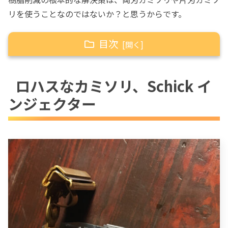
リを使うことなのではないか？と思うからです。
目次
ホテルはディスポを置くのをやめても
いいんでは？
ロハスなカミソリ、Schick イ
ンジェクター
ロハスなカミソリ、Schick インジェクター
古いインジェクター替刃を使おうとマガジ
ンをスライドさせようとしても、びくとも
動かない
マガジン替刃の固着を解消できた対処
法を紹介します
刃物油を1滴たらすだけ