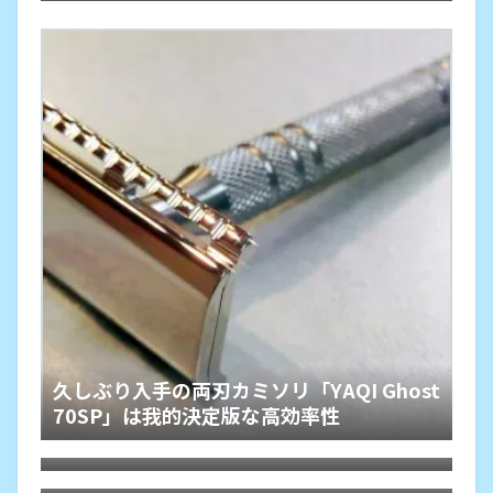
久しぶり入手の両刃カミソリ「YAQI Ghost
70SP」は我的決定版な高効率性
Gillette公式によるセンサーエクセル互換
カミソリの製品化は自らの「ジレット商
格安Shavetteをウェッジ刃用研ぎ器として
法」からの脱却
入手
意外な逸品「Whityle 22T-H Glide PRO