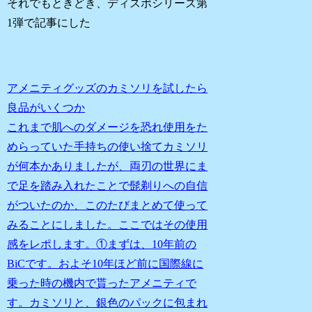
それでもときどき、ディスポシリーズ第
1弾で記事にした
アメニティグッズのカミソリを試したら
良品がいくつか
これまで肌へのダメージを恐れ使用をた
めらっていた手持ちの使い捨てカミソリ
が何本かありましたが、両刃の世界にま
で足を踏み入れたことで髭剃りへの自信
がついたのか、このたびまとめて使って
みることにしました。ここではその使用
感をレポします。①まずは、10年前の
BiCです。およそ10年ほど前に国際線に
乗った時の機内で貰ったアメニティで
す。カミソリと、銀色のパックに包まれ