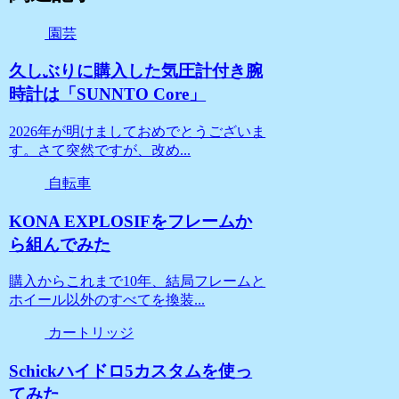
園芸
久しぶりに購入した気圧計付き腕
時計は「SUNNTO Core」
2026年が明けましておめでとうございま
す。さて突然ですが、改め...
自転車
KONA EXPLOSIFをフレームか
ら組んでみた
購入からこれまで10年、結局フレームと
ホイール以外のすべてを換装...
カートリッジ
Schickハイドロ5カスタムを使っ
てみた