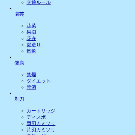
交通ルール
園芸
蔬菜
果樹
花卉
庭造り
気象
健康
禁煙
ダイエット
禁酒
剃刀
カートリッジ
ディスポ
両刃カミソリ
片刃カミソリ