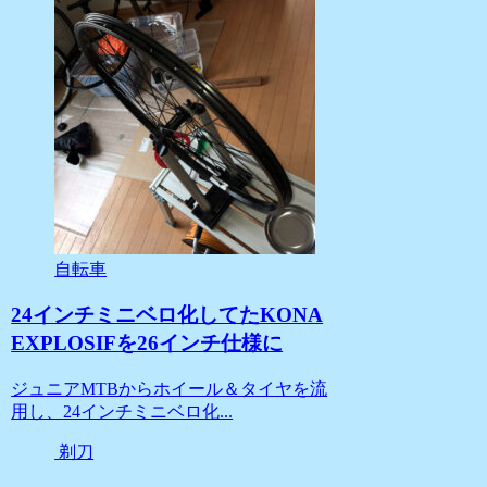
自転車
24インチミニベロ化してたKONA
EXPLOSIFを26インチ仕様に
ジュニアMTBからホイール＆タイヤを流
用し、24インチミニベロ化...
剃刀