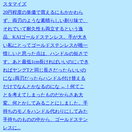
スタマイズ
20円程度の単価で買えるにもかかわら
ず、両刃のような素晴らしい剃り味で、
それでいて耐久性も両立するという逸
品、KAIゴールドステンレス。手が大き
い私にとってゴールドステンレスが唯一
惜しいと思った点は、ハンドルの短さで
す。あと最低1cm長ければいいのに↓でき
ればヤングTと同じ長さだったらいいの
にな↓両刃だったらハンドル付け替える
だけでなんとかなるのにな ←！何てこ
とを考えてしまったものだからさあ大
変。何とかしてみることにしました。手
持ちのモノをハンドル代わりにしてみた
手持ちのものの中から、ゴールドステン
レスに...