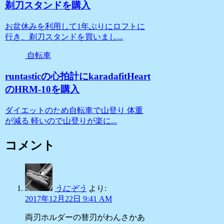
剃刀スタンドを購入
お盆休みを利用して1年ぶりにロフトに
行き、剃刀スタンドを買いまし...
自転車
runtasticの心拍計にkaradafitHeart
のHRM-10を購入
ダイエットのため自転車で山登り 体重
が減る 軽いので山登りが楽に...
コメント
うにぞう
より:
2017年12月22日 9:41 AM
両刃ホルダーの替刃がわんさかあ