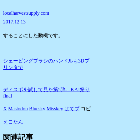
localharvestsupply.com
2017.12.13
することにした動機です。
シェービングブラシのハンドルも3Dプ
リンタで
ディスポを試して見た第5弾…KAI祭り
final
X
Mastodon
Bluesky
Misskey
はてブ
コピ
ー
えこたん
関連記事