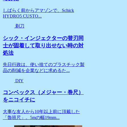
しばらく前からアマゾンで、Schick
HYDRO5 CUSTO...
剃刀
シック・インジェクターの替刃同
士が固着して取り出せない時の対
処法
先日行政は、使い捨てのプラスチック製
品の削減を企業などに求めるた...
DIY
コンベックス（メジャー・巻尺）
をニコイチに
大事な友人から10年以上前に頂戴した
「魯班尺」。5mの幅19mm...