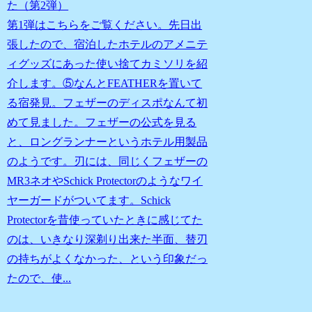
た（第2弾）
第1弾はこちらをご覧ください。先日出
張したので、宿泊したホテルのアメニテ
ィグッズにあった使い捨てカミソリを紹
介します。⑤なんとFEATHERを置いて
る宿発見。フェザーのディスポなんて初
めて見ました。フェザーの公式を見る
と、ロングランナーというホテル用製品
のようです。刃には、同じくフェザーの
MR3ネオやSchick Protectorのようなワイ
ヤーガードがついてます。Schick
Protectorを昔使っていたときに感じてた
のは、いきなり深剃り出来た半面、替刃
の持ちがよくなかった、という印象だっ
たので、使...