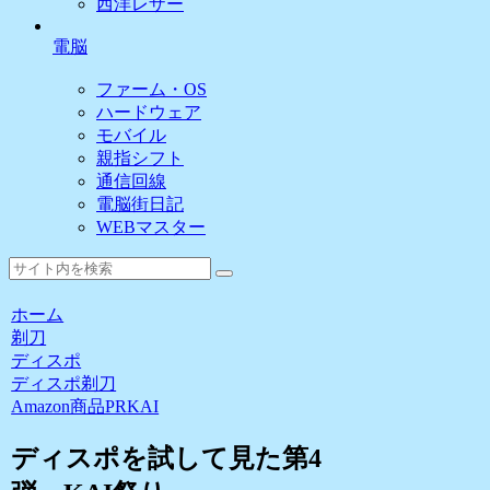
西洋レザー
電脳
ファーム・OS
ハードウェア
モバイル
親指シフト
通信回線
電脳街日記
WEBマスター
ホーム
剃刀
ディスポ
ディスポ
剃刀
Amazon商品PR
KAI
ディスポを試して見た第4