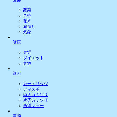
蔬菜
果樹
花卉
庭造り
気象
健康
禁煙
ダイエット
禁酒
剃刀
カートリッジ
ディスポ
両刃カミソリ
片刃カミソリ
西洋レザー
電脳