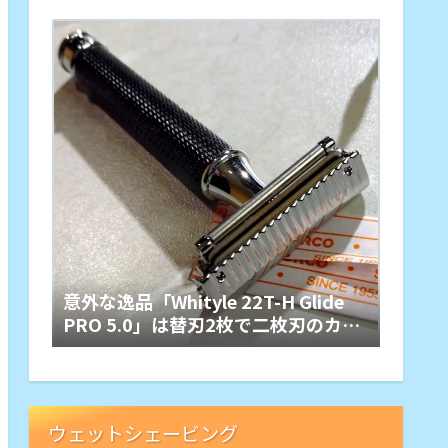
意外な逸品「Whityle 22T-H Glide
PRO 5.0」は替刃2枚で二枚刃のカミ
ソリホルダー
ウェットシェービング