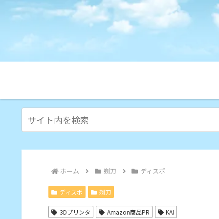
ホーム
剃刀
ディスポ
ディスポ
剃刀
3Dプリンタ
Amazon商品PR
KAI