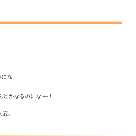
にしてみた
た
のにな
んとかなるのにな ←！
大変。