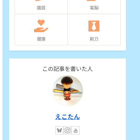
園芸
電脳
健康
剃刀
この記事を書いた人
えこたん