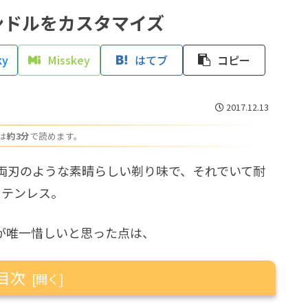
ンドルをカスタマイズ
ky
Misskey
はてブ
コピー
2017.12.13
は
約3分
で読めます。
、両刃のような素晴らしい剃り味で、それでいて耐
ステンレス。
が唯一惜しいと思った点は、
目次