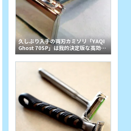
久しぶり入手の両刃カミソリ「YAQI
Ghost 70SP」は我的決定版な高効率
性