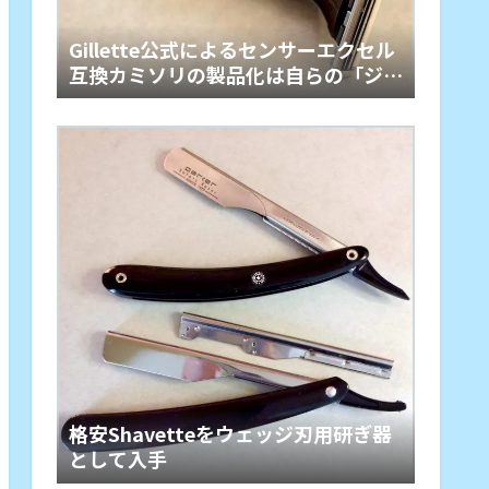
Gillette公式によるセンサーエクセル
互換カミソリの製品化は自らの「ジレ
ット商法」からの脱却
格安Shavetteをウェッジ刃用研ぎ器
として入手