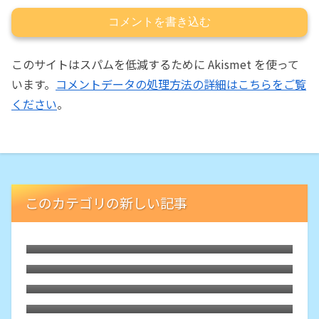
コメントを書き込む
このサイトはスパムを低減するために Akismet を使って
います。
コメントデータの処理方法の詳細はこちらをご覧
ください
。
このカテゴリの新しい記事
FUSIONの2枚刃バージョン「Gillette
SKINGUARD」の究極のやさしさ
久しぶり入手の両刃カミソリ「YAQI Ghost
70SP」は我的決定版な高効率性
Gillette公式によるセンサーエクセル互換
カミソリの製品化は自らの「ジレット商
格安Shavetteをウェッジ刃用研ぎ器として
法」からの脱却
入手
意外な逸品「Whityle 22T-H Glide PRO
5.0」は替刃2枚で二枚刃のカミソリホルダ