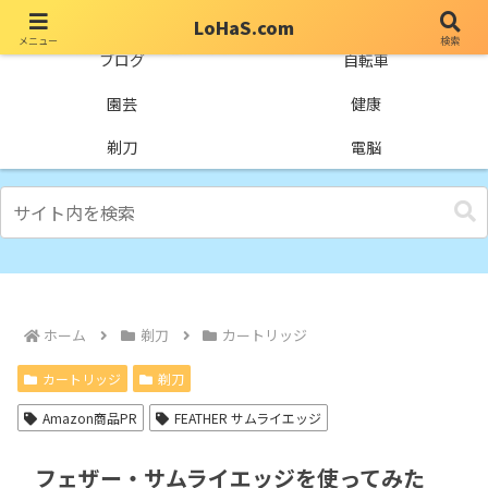
LoHaS.com
メニュー
検索
自分なりの試行錯誤を楽しもうとするライフハックブログ
ブログ
自転車
園芸
健康
剃刀
電脳
ホーム
剃刀
カートリッジ
カートリッジ
剃刀
Amazon商品PR
FEATHER サムライエッジ
フェザー・サムライエッジを使ってみた