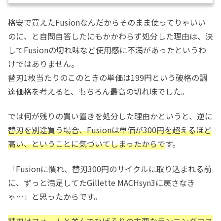
た。しかし…使用感は、マッハシンスリーと変わらない...
格安で買えたFusionなんだからそのまま使ってりゃいい
のに、と自問自答したにもかかわらず処分した理由は、決
してFusionの切れ味など使用感に不満があったというわ
けではありません。
替刃1枚当たりのこのときの単価は199円という破格の調
達価格を考えると、もちろん最高の切れ味でした。
では何が残りの買い置きを処分した理由かというと、逆に
替刃を別途買う場合、Fusionは
単価が300円を超えるほど
高い、ということに気づいてしまったからで
す。
「Fusionに慣れ、替刃300円のサイクルに取り込まれる前
に、ずっと満足してたGillette MACHsyn3に戻さなき
ゃ…」と思ったからです。
替刃はフォームと並んでひげそりの主要なランニングコス