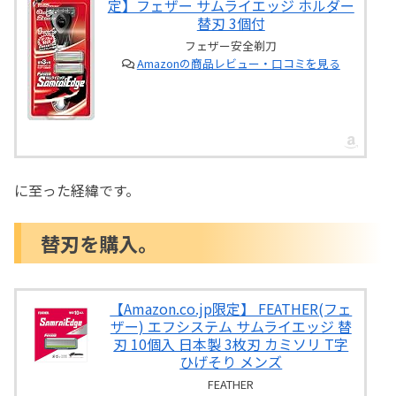
定】フェザー サムライエッジ ホルダー
なかった
替刃 3個付
フェザーがサムライエッジ購入のQUOカー
フェザー安全剃刀
ドキャンペーンを実施してます（終了しま
Amazonの商品レビュー・口コミを見る
した）
に至った経緯です。
替刃を購入。
【Amazon.co.jp限定】 FEATHER(フェ
ザー) エフシステム サムライエッジ 替
刃 10個入 日本製 3枚刃 カミソリ T字
ひげそり メンズ
FEATHER