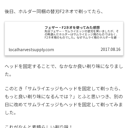
後日、ホルダー同梱の替刃F2ネオで剃ってたら、
フェザー・F2ネオを使ってみた感想
先日フェザー・サムライエッジの替刃を買いましたが、そ
の時選んだホルダーはサムライエッジ用のものではなく、
F2ネオ用のものでした。なぜサムライ用のホルダーを避け
たかというと、サムライのホルダにはサスがついていて、
これがダイレクト感を損なうのでは？と思ったからです。
そのとき買ったF2ネオのホルダーには当然、F2ネオの替刃
2017.08.16
localharvestsupply.com
が同梱されていました。今回は、その替刃をそのF2ネオに
戻して剃ってみた記事です。F2ネオでちょっと剃ってみた
ところ、最初は、追い込むにはヘッドの替刃を寝かせた角
度にするためにグリップを立て気味に...
ヘッドを固定することで、なかなか良い剃り味になりまし
た。
このとき「サムライエッジもヘッドを固定して剃ったら、
もっと良い剃り味になるんでは？」とふと思いつき、別の
日に改めてサムライエッジもヘッドを固定して剃ってみま
した。
これがなんと素晴らしい剃り味！