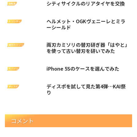
シティサイクルのリアタイヤを交換
自転車
ヘルメット・OGKヴェニーレとミラ
トリシティ
ーシールド
両刃カミソリの替刃研ぎ器「はやと」
両刃カミソリ
を使って古い替刃を研いでみた
iPhone 5Sのケースを選んでみた
モバイル
ディスポを試して見た第4弾…KAI祭
ディスポ
り
コメント