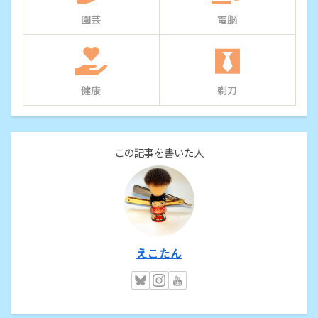
園芸
電脳
健康
剃刀
この記事を書いた人
えこたん