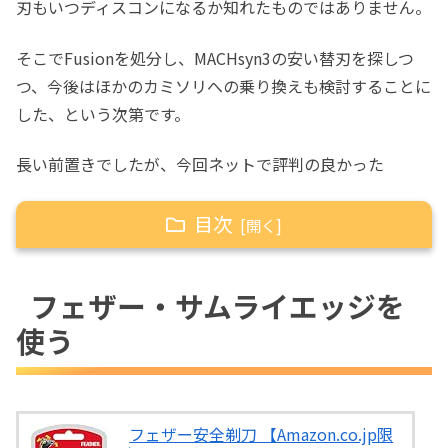
刃もいつディスコンになるか知れたものではありません。
そこでFusionを処分し、MACHsyn3の安い替刃を探しつ
つ、今後はほかのカミソリへの乗り換えも検討することに
した、という次第です。
長い前置きでしたが、今回ネットで評判の良かった
目次
フェザー・サムライエッジを使う
フェザー・サムライエッジを
替刃を購入。
使う
F2ネオ用のホルダーに装着させる
剃ってみた
首振りを固定して剃ってみた
今までこんな素晴らしい商品の存在を知ら
フェザー安全剃刀 【Amazon.co.jp限