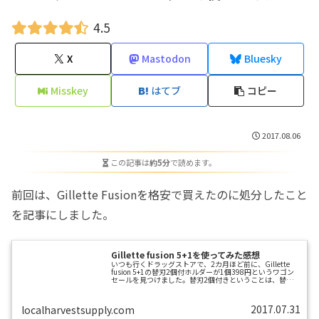
4.5
X
Mastodon
Bluesky
Misskey
はてブ
コピー
2017.08.06
この記事は
約5分
で読めます。
前回は、Gillette Fusionを格安で買えたのに処分したこと
を記事にしました。
Gillette fusion 5+1を使ってみた感想
いつも行くドラッグストアで、2カ月ほど前に、Gillette
fusion 5+1の替刃2個付ホルダーが1個398円というワゴン
セールを見つけました。替刃2個付きということは、替刃
だけで単価計算しても1個199円とお得だと思い、つい8セ
ットも買ってしまいました。今までは、同じGilletteのマッ
ハシンスリーを使ってましたが、5枚刃の替刃が3枚刃のマ
2017.07.31
localharvestsupply.com
ッハシンスリーと同じ位の価格で買えたということになり
ます。さっそく翌日から喜び勇んでfusionを使ってみまし