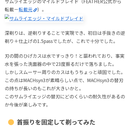
サムライエッジのマイルドブレイド（FEATHER公式から
転載－
転載元
）。
深剃りは、逆剃りすることで実現でき、初日は手抜きの逆
剃り＋仕上げの1.5passでしたが、これで十分でした。
刃の間のひげカスは水ですっきり！と謳われており、事実
水を張った洗面器の中で23度振るだけで落ちました。
しかしスムーサー周りのカスはもうちょっと頑固でした。
この点はMACHsyn3が素晴らしい点で、MACHsyn3の替刃
の持ちが長いのもこれが大きいかと。
このサムライエッジの替刃にどのくらいの耐久性があるの
か今後が楽しみです。
首振りを固定して剃ってみた