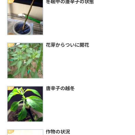
冬眠中の唐辛子の状態
園芸
花芽からついに開花
園芸
唐辛子の越冬
園芸
作物の状況
園芸