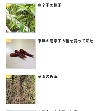
唐辛子の様子
園芸
来年の唐辛子の種を貰って来た
園芸
菜園の近況
園芸