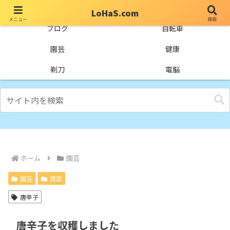
LoHaS.com
メニュー
検索
自分なりの試行錯誤を楽しもうとするライフハックブログ
ブログ
自転車
園芸
健康
剃刀
電脳
ホーム
園芸
園芸
蔬菜
唐辛子
唐辛子を収穫しました