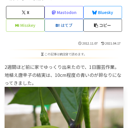
X
Mastodon
Bluesky
Misskey
はてブ
コピー
2012.11.07
2021.04.17
この記事は
約1分
で読めます。
2週間ほど前に家でゆっくり出来たので、1日園芸作業。
地植え唐辛子の結実は、10cm程度の青いのが鈴なりにな
ってきました。