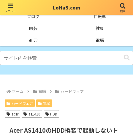
LoHaS.com
メニュー
検索
自分なりの試行錯誤を楽しもうとするライフハックブログ
ブログ
自転車
園芸
健康
剃刀
電脳
ホーム
電脳
ハードウェア
ハードウェア
電脳
acer
as1410
HDD
Acer AS1410のHDD換装で起動しないト