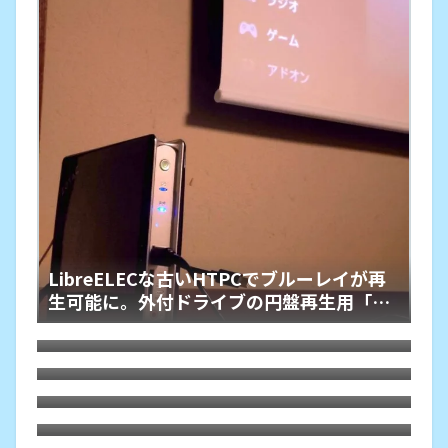
LibreELECな古いHTPCでブルーレイが再
生可能に。外付ドライブの円盤再生用「艦
枯れた自作PCにLubuntu 26.04をインスト
橋」という余生
ール
HDMIオーディオ分離器でレガシー規格ホ
ームシアターが本領を発揮、その旋律に戦
Debian 13 trixieをLXQtでASUS-X540YA
慄
にインストールしてみた。懐かしくて軽快
Motorola Edge40にTPUスクリーンプロ
テクター