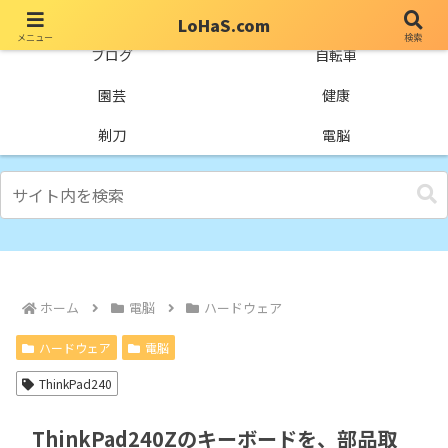
LoHaS.com
メニュー
検索
自分なりの試行錯誤を楽しもうとするライフハックブログ
ブログ
自転車
園芸
健康
剃刀
電脳
ホーム
電脳
ハードウェア
ハードウェア
電脳
ThinkPad240
ThinkPad240Zのキーボードを、部品取