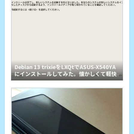
Debian 13 trixieをLXQtでASUS-X540YA
にインストールしてみた。懐かしくて軽快