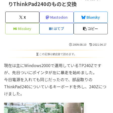
りThinkPad240のものと交換
X
Mastodon
Bluesky
Misskey
はてブ
コピー
2009.08.10
2021.04.17
この記事は
約1分
で読めます。
現在は主にWindows2000で運用しているTP240Zです
が、先日ついにポインタが左に暴走を始めました。
今日電源を入れても同じだったので、部品取りの
ThinkPad240についているキーボードを外し、240Zにつ
けました。