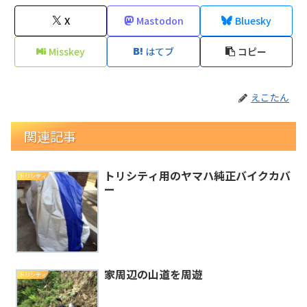
X
Mastodon
Bluesky
Misskey
はてブ
コピー
えこたん
関連記事
トリシティ用のヤマハ純正バイクカバ
トリシティ
ー
家周辺の山道を周遊
トリシティ