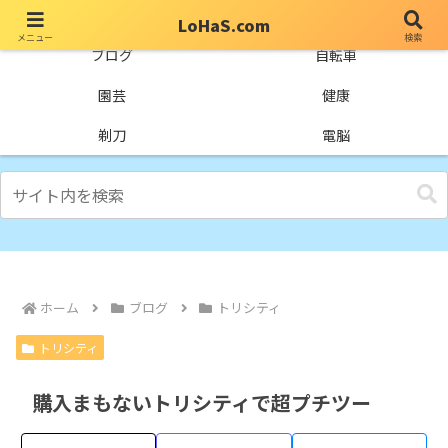
LoHaS.com
メニュー
検索
自分なりの試行錯誤を楽しもうとするライフハックブログ
ブログ
自転車
園芸
健康
剃刀
電脳
ホーム
ブログ
トリシティ
トリシティ
購入まもないトリシティで超プチツー