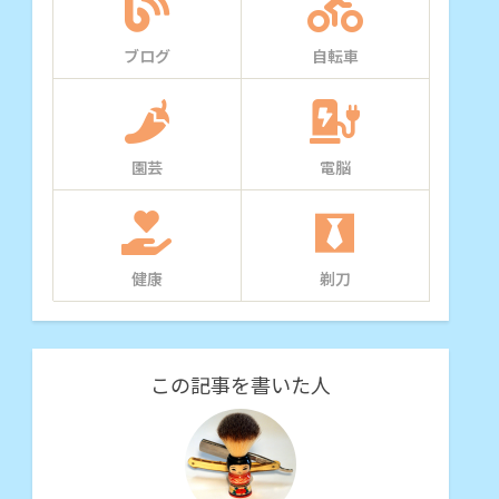
ブログ
自転車
園芸
電脳
健康
剃刀
この記事を書いた人