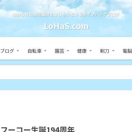
自分なりの試行錯誤を楽しもうとするライフハックブログ
LoHaS.com
ブログ
自転車
園芸
健康
剃刀
電脳
・フーコー生誕194周年