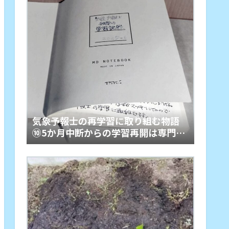
気象予報士の再学習に取り組む物語
⑩5か月中断からの学習再開は専門2
周目「スループット回復」