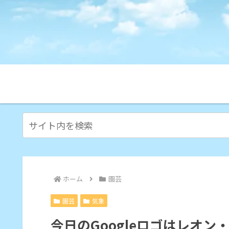
ホーム
園芸
園芸
気象
今日のGoogleロゴはレオン