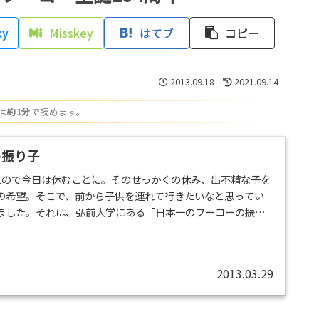
ky
Misskey
はてブ
コピー
2013.09.18
2021.09.14
は
約1分
で読めます。
の振り子
たので今日は休むことに。そのせっかくの休み、出不精な子を
の希望。そこで、前から子供を連れて行きたいなと思ってい
ました。それは、弘前大学にある「日本一のフーコーの振り
ーの振り子について、こんな感じで説明したのですが、文系
かどうか…～三沢の航空科学館に行ったことがある人は分か
る部屋の中でキャッチボールすると、部屋の中の人からはボ
2013.03.29
という現象が体験できます。もし...