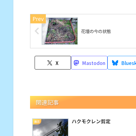
花壇の今の状態
X
Mastodon
Blues
関連記事
ハクモクレン剪定
園芸