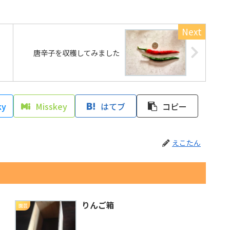
唐辛子を収穫してみました
ky
Misskey
はてブ
コピー
えこたん
りんご箱
園芸