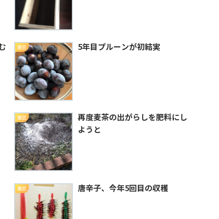
む
5年目プルーンが初結実
園芸
再度麦茶の出がらしを肥料にし
園芸
ようと
唐辛子、今年5回目の収穫
園芸