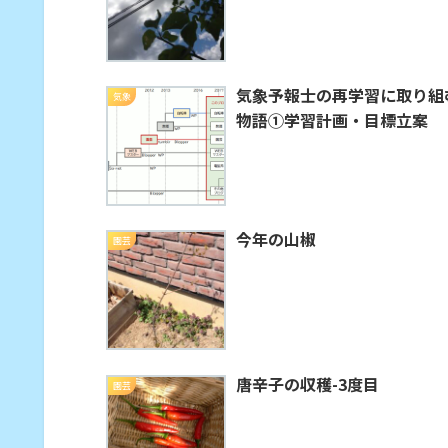
気象予報士の再学習に取り組
気象
物語①学習計画・目標立案
今年の山椒
園芸
唐辛子の収穫-3度目
園芸