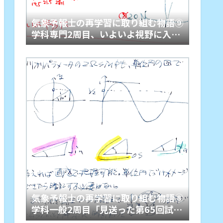
気象予報士の再学習に取り組む物語⑨
学科専門2周目、いよいよ視野に入っ
た実技学習を計画
気象予報士の再学習に取り組む物語⑧
学科一般2周目「見送った第65回試
験」