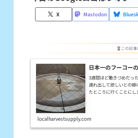
X
Mastodon
Blues
この記事
日本一のフーコー
3週間ほど働きづめだっ
連れ出して欲しいとの嫁
たところに行くことにし
子」です。嫁にはフーコ
なので分かってもらえた
ると思いますが、回転す
localharvestsupply.com
ールがカーブして見える、