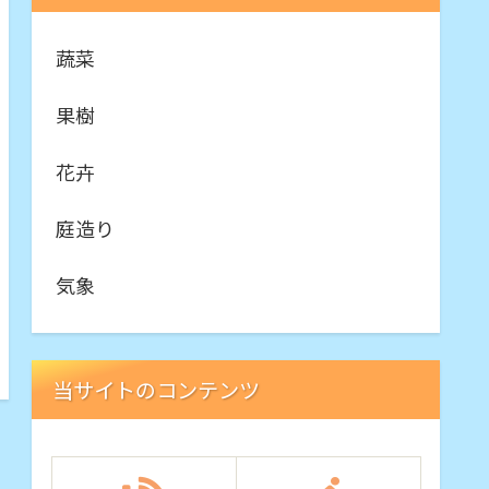
蔬菜
果樹
花卉
庭造り
気象
当サイトのコンテンツ