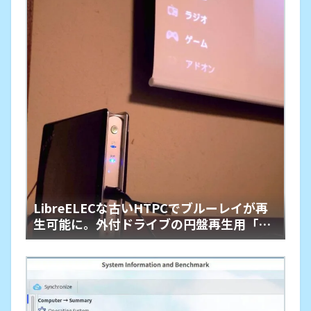
LibreELECな古いHTPCでブルーレイが再
生可能に。外付ドライブの円盤再生用「艦
橋」という余生