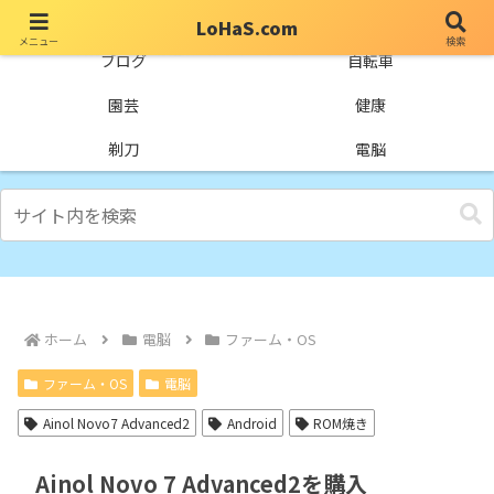
LoHaS.com
メニュー
検索
自分なりの試行錯誤を楽しもうとするライフハックブログ
ブログ
自転車
園芸
健康
剃刀
電脳
ホーム
電脳
ファーム・OS
ファーム・OS
電脳
Ainol Novo7 Advanced2
Android
ROM焼き
Ainol Novo 7 Advanced2を購入