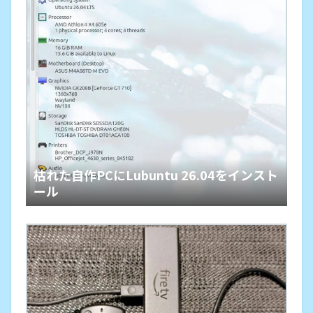
枯れた自作PCにLubuntu 26.04をインスト
ール