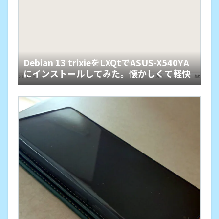
Debian 13 trixieをLXQtでASUS-X540YA
にインストールしてみた。懐かしくて軽快