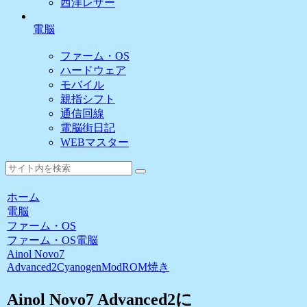
西洋レザー
電脳
ファーム・OS
ハードウェア
モバイル
親指シフト
通信回線
電脳街日記
WEBマスター
ホーム
電脳
ファーム・OS
ファーム・OS
電脳
Ainol Novo7
Advanced2
CyanogenMod
ROM焼き
Ainol Novo7 Advanced2に