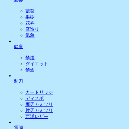
蔬菜
果樹
花卉
庭造り
気象
健康
禁煙
ダイエット
禁酒
剃刀
カートリッジ
ディスポ
両刃カミソリ
片刃カミソリ
西洋レザー
電脳