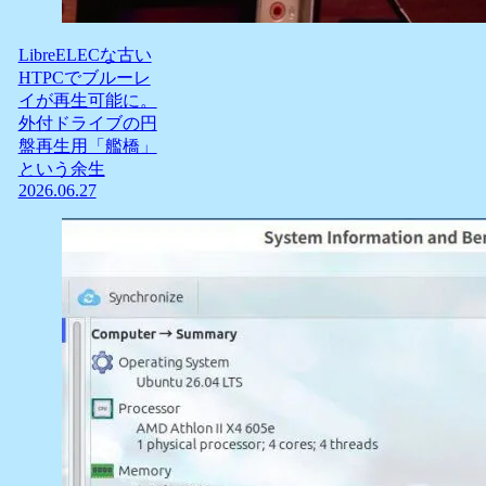
LibreELECな古い
HTPCでブルーレ
イが再生可能に。
外付ドライブの円
盤再生用「艦橋」
という余生
2026.06.27