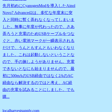
先月初めにCyanogenModを導入したAinol
Novo7 Advanced2は、多忙な年度末に突
入と同時に暫く弄れなくなってしまいま
した。無事に年度が代わったので、さあ
弄ろうと充電のためUSBケーブルをつな
ぐと、赤い電池マークが一瞬表示される
だけで、うんともすんともいわなくなり
ました。これは起動しないということな
ので、手の施しようがありません。充電
できないとなにも始まりませんので、最
初に500mAのUSB経由ではなく2AのAC
経由なら解決するのではと考え、AC経
由の充電を試みることにしました。でも
購...
localharvestsupply.com