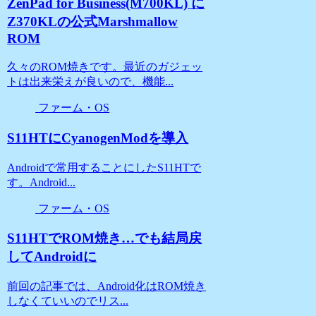
ZenPad for Business(M700KL) に
Z370KLの公式Marshmallow
ROM
久々のROM焼きです。最近のガジェッ
トは出来栄えが良いので、機能...
ファーム・OS
S11HTにCyanogenModを導入
Androidで常用することにしたS11HTで
す。Android...
ファーム・OS
S11HTでROM焼き…でも結局戻
してAndroidに
前回の記事では、Android化はROM焼き
しなくていいのでリス...