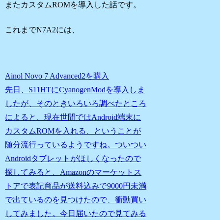
またカスタムROMを導入した話です。
これまでN7A2には、
Ainol Novo 7 Advanced2を購入
先日、S11HTにCyanogenModを導入しま
したが、そのときいろいろ調べたところ
によると、現在世間ではAndroid端末に
カスタムROMを入れる、ということが
随分流行っているようですね。ついつい
Androidタブレットがほしくなったので
探してみると、Amazonのマーケットス
トアで表記商品が送料込みで9000円未満
で出ているのを見つけたので、衝動買い
してみました。今日届いたので見てみる