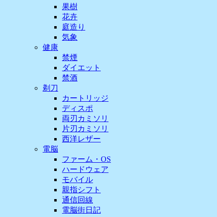
果樹
花卉
庭造り
気象
健康
禁煙
ダイエット
禁酒
剃刀
カートリッジ
ディスポ
両刃カミソリ
片刃カミソリ
西洋レザー
電脳
ファーム・OS
ハードウェア
モバイル
親指シフト
通信回線
電脳街日記