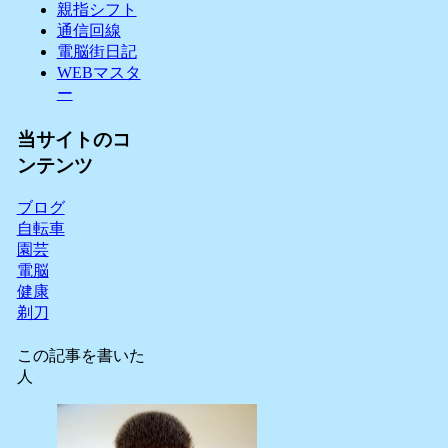
親指シフト
通信回線
電脳街日記
WEBマスタ
ー
当サイトのコ
ンテンツ
ブログ
自転車
園芸
電脳
健康
剃刀
この記事を書いた
人