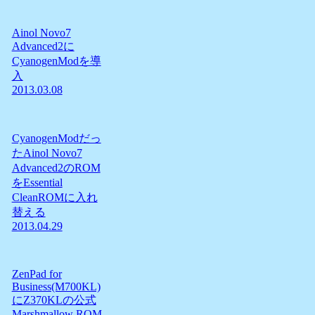
Ainol Novo7
Advanced2に
CyanogenModを導
入
2013.03.08
CyanogenModだっ
たAinol Novo7
Advanced2のROM
をEssential
CleanROMに入れ
替える
2013.04.29
ZenPad for
Business(M700KL)
にZ370KLの公式
Marshmallow ROM