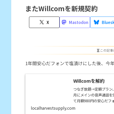
またWillcomを新規契約
X
Mastodon
Blues
この記事
1年間安心だフォンで塩漬けにした後、今
Willcomを解約
つなぎ放題→定額プラン、
月にメインの音声通話をSo
て月額980円の安心だ
Willcom端末のTT
localharvestsupply.com
使っていましたが、今で