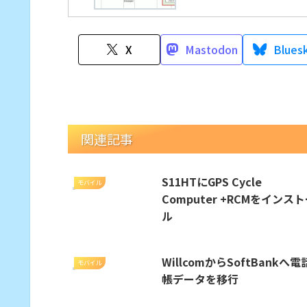
X
Mastodon
Blues
関連記事
S11HTにGPS Cycle
モバイル
Computer +RCMをインス
ル
WillcomからSoftBankへ電
モバイル
帳データを移行