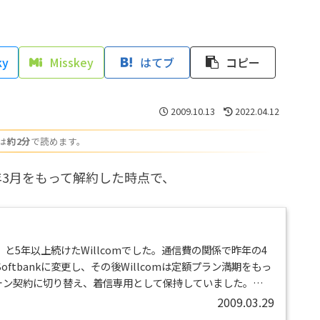
ky
Misskey
はてブ
コピー
2009.10.13
2022.04.12
は
約2分
で読めます。
年3月をもって解約した時点で、
と5年以上続けたWillcomでした。通信費の関係で昨年の4
ftbankに変更し、その後Willcomは定額プラン満期をもっ
フォン契約に切り替え、着信専用として保持していました。
のバッテリーが弱ってますので、クレードル直結でほぼ据え置きで
2009.03.29
は月に1度ぐらいしかかかってこなくなり、無事音声通話の