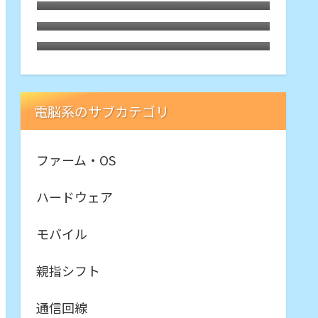
旋律に戦慄
X540YAにインストールしてみた。懐
Motorola Edge40にTPUスクリーン
かしくて軽快
プロテクター
電脳系のサブカテゴリ
ファーム・OS
ハードウェア
モバイル
親指シフト
通信回線