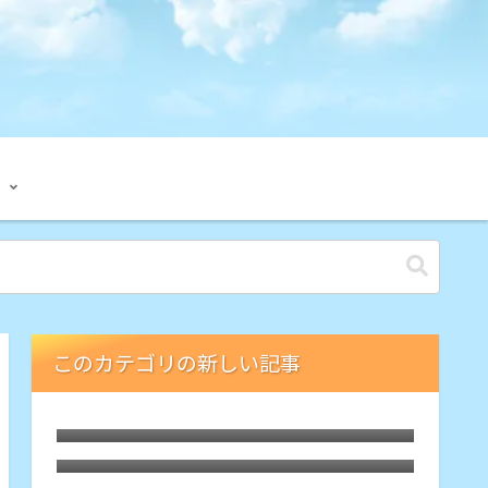
このカテゴリの新しい記事
LibreELECな古いHTPCでブルーレイ
が再生可能に。外付ドライブの円盤再
枯れた自作PCにLubuntu 26.04をイ
生用「艦橋」という余生
ンストール
HDMIオーディオ分離器でレガシー規
格ホームシアターが本領を発揮、その
Debian 13 trixieをLXQtでASUS-