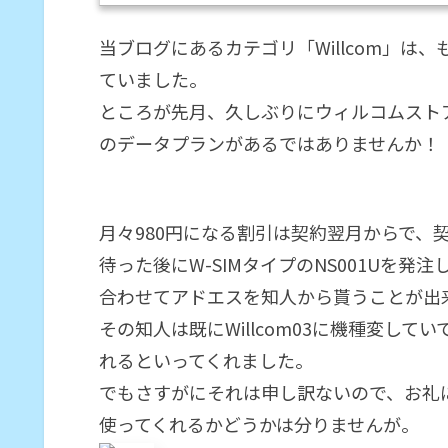
Softbankへの移行が
23日に解約...
当ブログにあるカテゴリ「Willcom」
ていました。
ところが先月、久しぶりにウィルコムストア
のデータプランがあるではありませんか！
月々980円になる割引は契約翌月からで、
待った後にW-SIMタイプのNS001Uを発
合わせてアドエスを知人から貰うことが出
その知人は既にWillcom03に機種変して
れるといってくれました。
でもさすがにそれは申し訳ないので、お礼にW
使ってくれるかどうかは分りませんが。