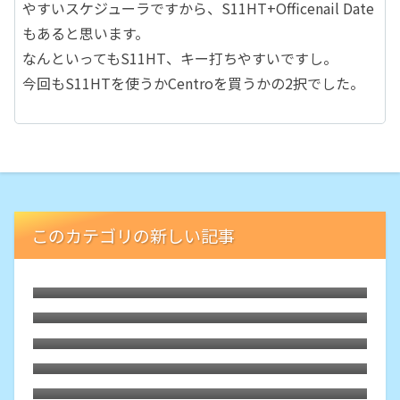
やすいスケジューラですから、S11HT+Officenail Date
もあると思います。
なんといってもS11HT、キー打ちやすいですし。
今回もS11HTを使うかCentroを買うかの2択でした。
このカテゴリの新しい記事
LibreELECな古いHTPCでブルーレイが再
生可能に。外付ドライブの円盤再生用「艦
枯れた自作PCにLubuntu 26.04をインスト
橋」という余生
ール
HDMIオーディオ分離器でレガシー規格ホ
ームシアターが本領を発揮、その旋律に戦
Debian 13 trixieをLXQtでASUS-X540YA
慄
にインストールしてみた。懐かしくて軽快
Motorola Edge40にTPUスクリーンプロ
テクター