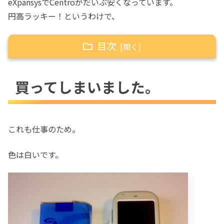
eXpansysでCentroがだいぶ安くなっています。
円高ラッキー！というわけで、
目次
買ってしまいました。
買ってしまいました。
早速充電します。
日本語化しスケジューラとして使える
これも仕事のため。
色は白いです。