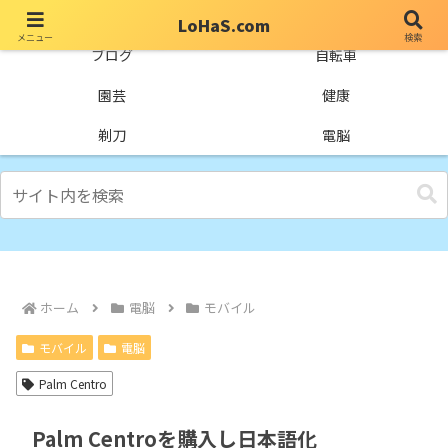
LoHaS.com
メニュー
検索
自分なりの試行錯誤を楽しもうとするライフハックブログ
ブログ
自転車
園芸
健康
剃刀
電脳
ホーム
電脳
モバイル
モバイル
電脳
Palm Centro
Palm Centroを購入し日本語化