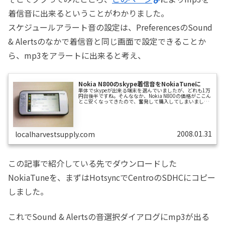
着信音に出来るということがわかりました。
スケジュールアラート音の設定は、PreferencesのSound
& Alertsのなかで着信音と同じ画面で設定できることか
ら、mp3をアラートに出来ると考え、
Nokia N800のskype着信音をNokiaTuneに
単体でskypeが出来る端末を選んでいましたが、どれも1万
円台後半ですね。そんななか、Nokia N800の価格がここん
とこ安くなってきたので、奮発して購入してしまいまし
た。今後これで色々遊ぶ予定なので、ここでその都度紹介
していきます。まずは、N800はNokia製品なので、折角だ
からとskype着信音をNokiaTuneにします。NokiaTuneにつ
いてはwikipediaに詳しくかかれてますし、着信音のmp3
へのリンクもありますので、詳しくはそちらへ。まずは
2008.01.31
localharvestsupply.com
N800をR&Dモード（←の説明は、詳しいと...
この記事で紹介している先でダウンロードした
NokiaTuneを、まずはHotsyncでCentroのSDHCにコピー
しました。
これでSound & Alertsの音選択ダイアログにmp3が出る