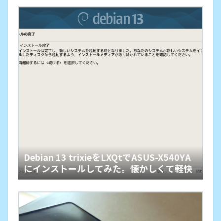
Debian 13 trixieをLXQtでASUS-X540YA
にインストールしてみた。懐かしくて軽快