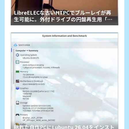
LibreELECな古いHTPCでブルーレイが再
生可能に。外付ドライブの円盤再生用「艦
橋」という余生
枯れた自作PCにLubuntu 26.04をインスト