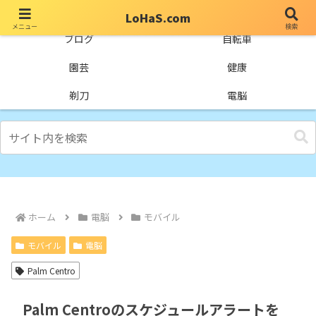
LoHaS.com
メニュー
検索
自分なりの試行錯誤を楽しもうとするライフハックブログ
ブログ
自転車
園芸
健康
剃刀
電脳
ホーム
電脳
モバイル
モバイル
電脳
Palm Centro
Palm Centroのスケジュールアラートを