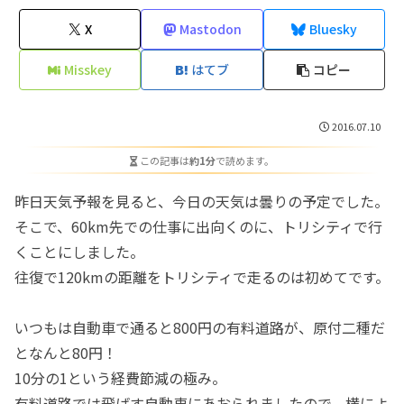
X
Mastodon
Bluesky
Misskey
はてブ
コピー
2016.07.10
この記事は
約1分
で読めます。
昨日天気予報を見ると、今日の天気は曇りの予定でした。
そこで、60km先での仕事に出向くのに、トリシティで行
くことにしました。
往復で120kmの距離をトリシティで走るのは初めてです。
いつもは自動車で通ると800円の有料道路が、原付二種だ
となんと80円！
10分の1という経費節減の極み。
有料道路では飛ばす自動車にあおられましたので、横によ