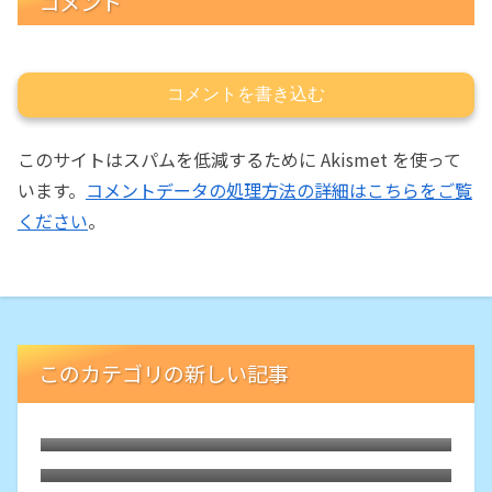
コメント
コメントを書き込む
このサイトはスパムを低減するために Akismet を使って
います。
コメントデータの処理方法の詳細はこちらをご覧
ください
。
このカテゴリの新しい記事
トリシティを手放しました
みんカラからWordPressにブログを移転し
ました。
ロングスクリーン・WORLD WALK ws-17t