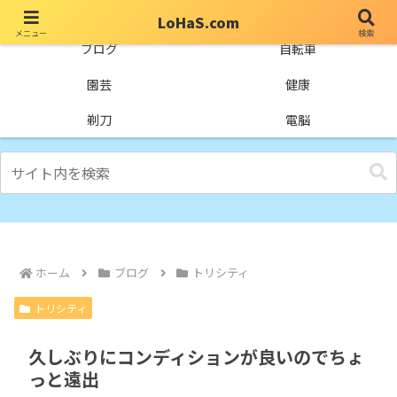
LoHaS.com
メニュー
検索
自分なりの試行錯誤を楽しもうとするライフハックブログ
ブログ
自転車
園芸
健康
剃刀
電脳
ホーム
ブログ
トリシティ
トリシティ
久しぶりにコンディションが良いのでちょ
っと遠出