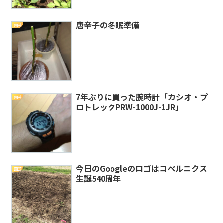
唐辛子の冬眠準備
園芸
7年ぶりに買った腕時計「カシオ・プ
園芸
ロトレックPRW-1000J-1JR」
今日のGoogleのロゴはコペルニクス
園芸
生誕540周年