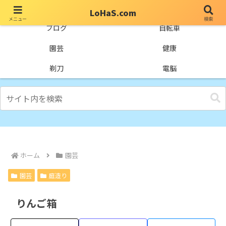
LoHaS.com
メニュー
検索
自分なりの試行錯誤を楽しもうとするライフハックブログ
ブログ
自転車
園芸
健康
剃刀
電脳
ホーム
園芸
園芸
庭造り
りんご箱