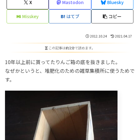
X
Mastodon
Bluesky
Misskey
はてブ
コピー
2012.10.24
2021.04.17
この記事は
約1分
で読めます。
10年以上前に貰ってたりんご箱の底を抜きました。
なぜかというと、堆肥化のための雑草集積所に使うためで
す。