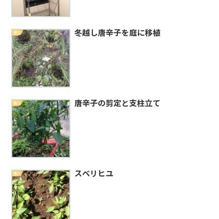
冬越し唐辛子を庭に移植
園芸
唐辛子の剪定と支柱立て
園芸
スベリヒユ
園芸