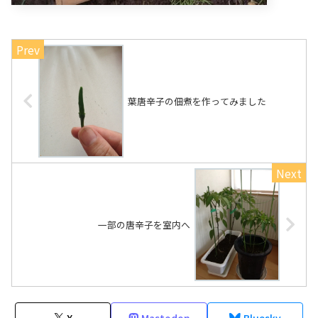
葉唐辛子の佃煮を作ってみました
一部の唐辛子を室内へ
X
Mastodon
Bluesky