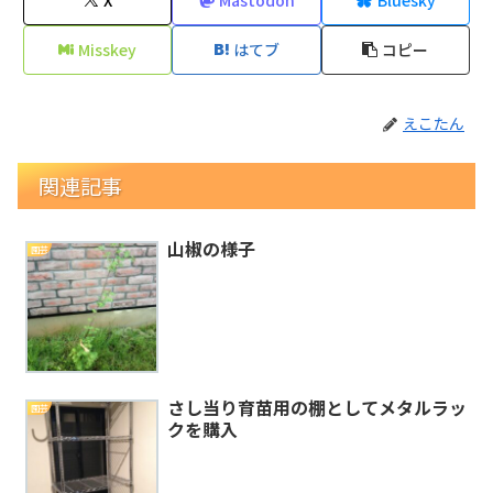
Misskey
はてブ
コピー
えこたん
関連記事
山椒の様子
園芸
さし当り育苗用の棚としてメタルラッ
園芸
クを購入