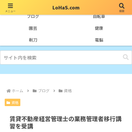
LoHaS.com
メニュー
検索
自分なりの試行錯誤を楽しもうとするライフハックブログ
ブログ
自転車
園芸
健康
剃刀
電脳
ホーム
ブログ
資格
資格
賃貸不動産経営管理士の業務管理者移行講
習を受講