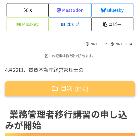
X
Mastodon
Bluesky
Misskey
はてブ
コピー
2021.05.12
2021.09.14
この記事は
約2分
で読めます。
4月22日、賃貸不動産経営管理士の
目次
業務管理者移行講習の申し込みが開始
業務管理者移行講習の申し込
移行講習の受講を開始。
みが開始
効果測定