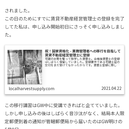
されました。
この日のためにすでに賃貸不動産経営管理士の登録を完了
してた私は、申し込み開始初日にさっそく申し込みしまし
た。
祝！国家資格化 - 業務管理者への移行を目指して
賃貸不動産経営管理士に登録
宅建の余勢を駆って独学した賃管士。合格後賃管士の登録
はしばらく保留していました。登録要件である宅建士証の
交付をまだ受けてなかったからです。賃管士登録に際し、
賃貸実務経験がない場合は「宅建士証が交付されている」
ことが登録要件になります。またその宅建士証の交付を受
けるには、宅建試験に合格したのち「登録実務講習を受講
し修了試験に合格し、宅建士として登録する」という、割
としんどいプロセスを経る必要があります。賃管士を登録
するかどうかは、この宅建士を登録する目途がついてから
考えることにしました。「賃貸住宅管理業法での...
2021.04.22
localharvestsupply.com
この移行講習はGW中に受講できればと企てていました。
しかし申し込みの後はしばらく音沙汰がなく、結局本人限
定郵便到着の通知が管轄郵便局から届いたのはGW明けの