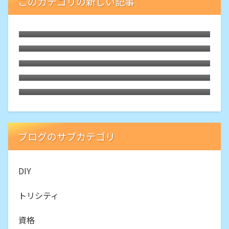
このカテゴリの新しい記事
気象予報士の再学習に取り組む物語⑩5か
月中断からの学習再開は専門2周目「スル
気象予報士の再学習に取り組む物語⑨学科
ープット回復」
専門2周目、いよいよ視野に入った実技学
気象予報士の再学習に取り組む物語⑧学科
習を計画
一般2周目「見送った第65回試験」
気象予報士の再学習に取り組む物語⑦学科
一般2周目もオンスクJPで
気象予報士の再学習に取り組む物語⑥専門
&学科1周目を修了、学習の動機と原動力
ブログのサブカテゴリ
DIY
トリシティ
資格